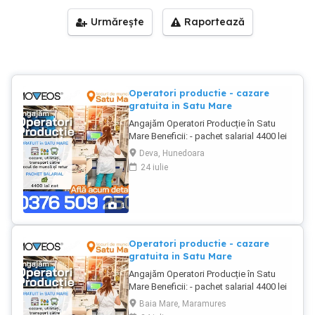
Urmărește
Raportează
Operatori productie - cazare
gratuita in Satu Mare
Angajăm Operatori Producție în Satu
Mare Beneficii: - pachet salarial 4400 lei
net; - cazare și utilități gratuite; -
Deva, Hunedoara
transport asigurat către locul de muncă
24 iulie
și retur. Cerințe : - minimum 8 clase
absolvite; - disponibilitate de lucru în 3
schimburi.
1
Operatori productie - cazare
gratuita in Satu Mare
Angajăm Operatori Producție în Satu
Mare Beneficii: - pachet salarial 4400 lei
net; - cazare și utilități gratuite; -
Baia Mare, Maramures
transport asigurat către locul de muncă