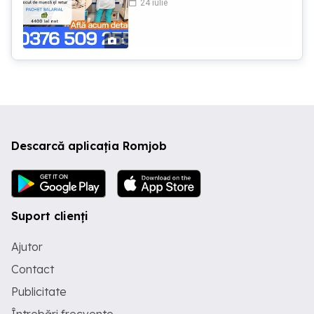
24 iulie
și retur. Cerințe : - minimum 8 clase
absolvite; - disponibilitate de lucru în 3
schimburi.
1
Descarcă aplicația Romjob
Suport clienți
Ajutor
Contact
Publicitate