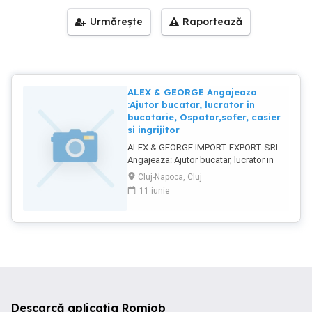
Urmărește
Raportează
ALEX & GEORGE Angajeaza
:Ajutor bucatar, lucrator in
bucatarie, Ospatar,sofer, casier
si ingrijitor
ALEX & GEORGE IMPORT EXPORT SRL
Angajeaza: Ajutor bucatar, lucrator in
bucatarie, Ospatar, sofer, casier si
Cluj-Napoca, Cluj
ingrijitor . - Salariu atractiv - Bonuri de
11 iunie
masa. - Program flexibil Rugam
seriozitate.
Descarcă aplicația Romjob