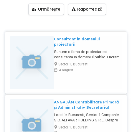
Urmărește
Raportează
Consultant in domeniul
proiectarii
Suntem o firma de proiectare si
consutanta in domeniul public. Lucram
cu primarii din toata tara atat pe partea
Sector 1, Bucuresti
de consultanta in proiectare, cat si
4 august
servicii de proiectare a cladirilor publice
precum primarii, dispensare, camine
culturale, dar si parcuri, platforme de
gunoi, sisteme de iluminat etc. Oferim
un post de consultant manager cu
norma intreaga. Cerinte candidat: Studii
ANGAJĂM Contabilitate Primară
medii - superioare Experientă pe o
și Administrativ Secretariat
pozitie similară constituie un avantaj.
Locație: București, Sector 1 Companie:
Cunoasterea limbii engleze la un nivel
S.C. ALFAVAR HOLDING S.R.L. Despre
mediu cunoasterea unei alte limbi
noi: Suntem ALFAVAR HOLDING, un
străine constituie un avantaj.
Sector 1, Bucuresti
consorțiu de companii ce oferă servicii
Cunoasterea pachetului Microsoft