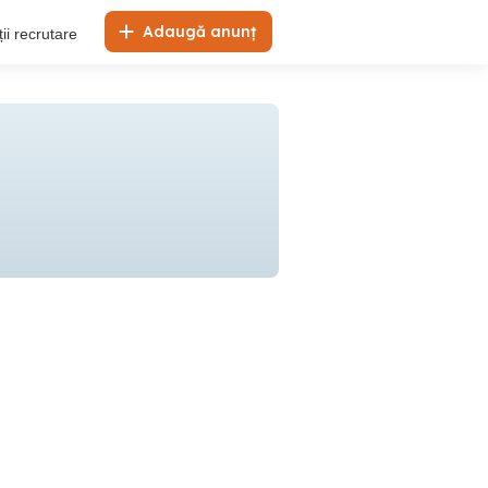
Adaugă anunț
ii recrutare