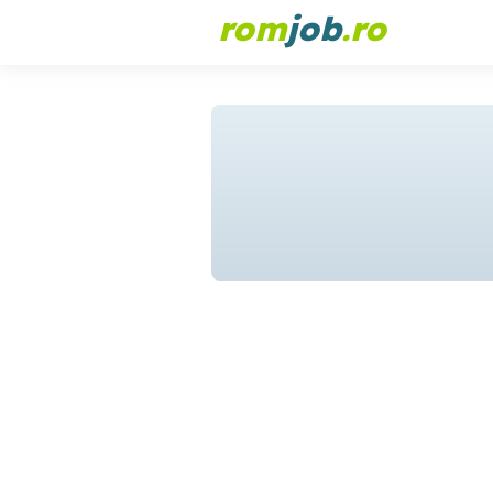
rom
job
.ro