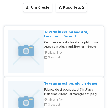
Urmărește
Raportează
Te vrem in echipa noastra,
Lucrator in Depozit
Compania noastră locata pe platforma
Arteca din Jilava, jud.Ilfov, își mărește
echipa și angajează Lucrător Depozit.
Jilava, Ilfov
Responsabilități: Încărcarea și
3 august
descărcarea mărfurilor; Manipularea și
aranjarea produselor în depozit;
Pregătirea mărfurilor pentru livrare;
Menținerea ordinii și curățeniei în zona
de lucru; Respectarea procedurilor de
lucru și a normelor de siguranță. Cerințe:
Te vrem in echipa, alaturi de noi
Seriozitate, punctualitate și spirit de
Fabrica de siropuri, situată în Jilava
echipă; Disponibilitate pentru activitate
Platforma Arteca, își mărește echipa și
fizică; Experiența în depozit reprezintă
angajează Operator Facturare.
un avantaj; Operarea cu liza manuală
Jilava, Ilfov
Responsabilități: Emiterea și verificarea
sau electrică constituie un avantaj.
3 august
facturilor; Introducerea și actualizarea
Program de lucru: Luni Vineri 08:00 16:30