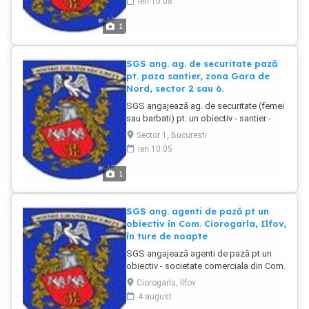
ieri 10:08
Condiții: seriozitate, fără înscrierea în
cazierul judiciar a unor fapte penale
1
comise cu intenție, atestatul profesional
ar fi un avantaj, minim 8 clase.
SGS ang. ag. de securitate pază
pt. paza santier, zona Gara de
Nord, sector 2 sau 6.
SGS angajează ag. de securitate (femei
sau barbati) pt. un obiectiv - santier -
control acces - sector 1: zona Gara de
Sector 1, Bucuresti
Nord. De asemnea, santiere în Zona
ieri 10:05
Gara Basarab, sector 6 ori Gara de Est,
sector 2. Se solicită cazier judiciar curat.
1
Pentru relații suplimentare vă puteți
adresa dl Buzatu Claudiu.
SGS ang. agenti de pază pt un
obiectiv în Com. Ciorogarla, Ilfov,
în ture de noapte
SGS angajează agenti de pază pt un
obiectiv - societate comerciala din Com.
Ciorogarla, Jud. Ilfov, în ture de noapte.
Ciorogarla, Ilfov
Obiectivul se afla în Calea Bucuresti -
4 august
linie autobuze STB. Se solicită cazier