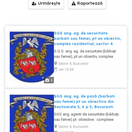
Urmărește
Raportează
SGS ang. ag. de securitate
barbati sau femei, pt un obiectiv,
complex rezidential, sector 4
S.G.S. ang. ag. de securitate (bărbați
sau femei), pt un obiectiv, complex
rezidential - controla acces, în ture de 12
Sector 4, Bucuresti
ore. Se solicită cazier judiciar curat.
ieri 10:08
Imobilul se află în zona Stației de
Metrou C. Brancoveanu, sector 4.
1
Atestatul profesional ar fi un avantaj.
Pentru relații suplimentare dl Serban
Nicu
SGS ang. ag. de pază (barbati
sau femei) pt un obiective din
Sectoarele 3, 4 și 5, Bucuresti.
SGS ang. agenti de securitate (bărbați
sau femei) pt. obiective : complexe
rezidentiale, societati comerciale etc din
Sector 4, Bucuresti
Sectoarele 1, 3,4 și 5 și 6 Bucuresti.