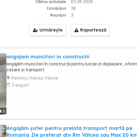
Ultima activitate
03.08.2026
Urmăritori
38
Anunțuri
3
Urmărește
Raportează
angajam muncitori in constructii
angajăm muncitori în construcții pentru lucrari in deplasare , oferi
cazare si transport
Ramnicu Valcea, Valcea
3 august
2
Angajăm șofer pentru prelată transport marfă pe
Romania .De preferat din Rm Vâlcea sau Max 20 k