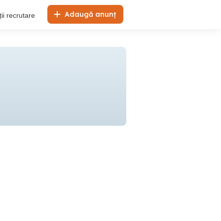
Adaugă anunț
ii recrutare