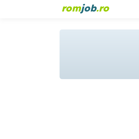
rom
job
.ro