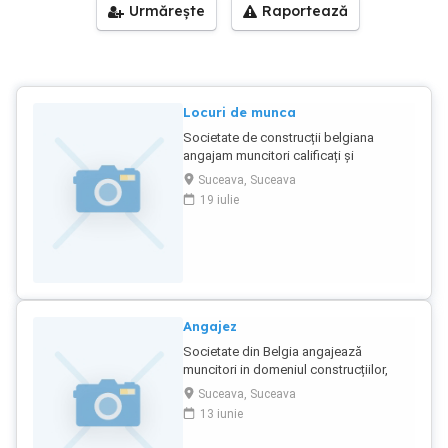
Urmărește
Raportează
Locuri de munca
Societate de construcții belgiana
angajam muncitori calificați și
necalificați,in domeniul
Suceava, Suceava
construcțiilor.Mai multe detaliile la
19 iulie
numărul de telefon .
Angajez
Societate din Belgia angajează
muncitori in domeniul construcțiilor,
(calificați și necalificati),salarii
Suceava, Suceava
atractive.Relatii la nr.de telefon
13 iunie