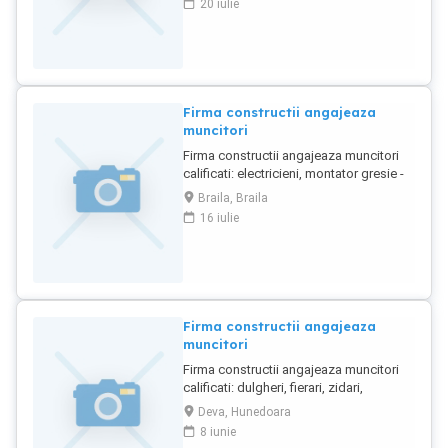
20 iulie
Firma constructii angajeaza
muncitori
Firma constructii angajeaza muncitori
calificati: electricieni, montator gresie -
faianta, zidari, amenajari interioare,
Braila, Braila
instalatii sanitare precum si muncitori
16 iulie
necalificati. Disponibilitate pentru
deplasari in tara. Se ofera cazare si
masa. Telefon
Firma constructii angajeaza
muncitori
Firma constructii angajeaza muncitori
calificati: dulgheri, fierari, zidari,
amenajari interioare, instalatii sanitare
Deva, Hunedoara
precum si muncitori necalificati.
8 iunie
Disponibilitate pentru deplasari in tara.