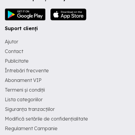
Mentenanță: Identificarea defectelor,
remedierea scurtcircuitelor și verificări
periodice. De ce să mă alegeți? -
Respectarea termenelor și a bugetului
stabilit. -Consultanță în alegerea
Suport clienți
materialelor și a echipamentelor atât
rezidențiale cât și fotovoltaice, pentru
Ajutor
eficiență maximă. -Consultanță post
instalare!!!
Contact
Publicitate
Întrebări frecvente
Abonament VIP
Termeni și condiții
Lista categoriilor
Siguranța tranzacțiilor
Modifică setările de confidențialitate
Regulament Campanie