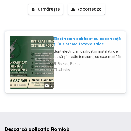
Urmărește
Raportează
Electrician calificat cu experiență
și în sisteme fotovoltaice
Sunt electrician calificat în instalații de
joasă și medie tensiune, cu experiență în
instalații electrice rezidențiale și sisteme
Buzau, Buzau
fotovoltaice. Sunt manager la o firmă
21 iulie
autorizată ANRE ce vinde și instalează
sisteme fotovoltaice, pot oferi soluții și
servicii complete pentru locuințe, spații
1
comerciale și sisteme de energie
regenerabilă. Servicii oferite: -Instalații
electrice: Proiectare, execuție și
mentenanță (case, apartamente, hale). -
Sisteme Fotovoltaice: Montaj ,
configurare invertoare și punere în
funcțiune (Deye, Huawei). -Tablouri
electrice: Montaj, cablare și
Descarcă aplicația Romjob
modernizare tablouri de distribuție. -