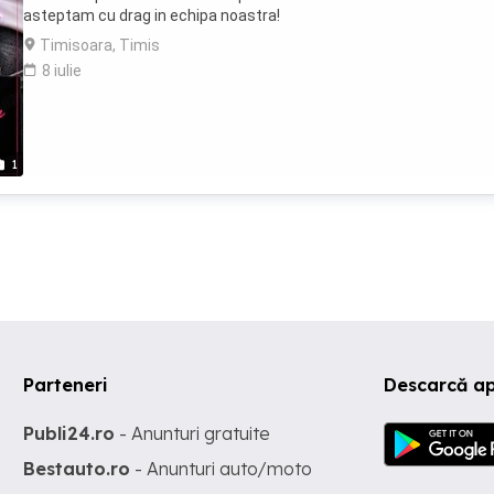
asteptam cu drag in echipa noastra!
Timisoara, Timis
8 iulie
1
Parteneri
Descarcă ap
Publi24.ro
- Anunturi gratuite
Bestauto.ro
- Anunturi auto/moto