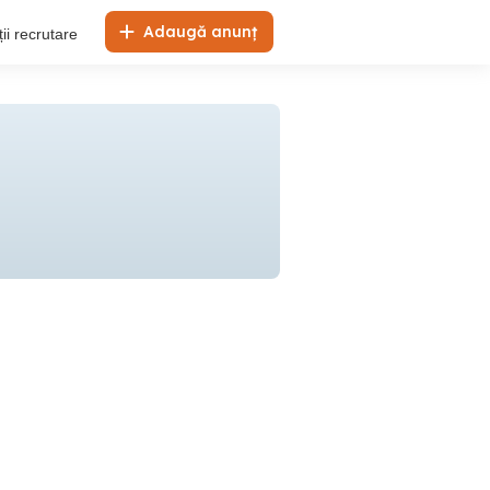
Adaugă anunț
ii recrutare