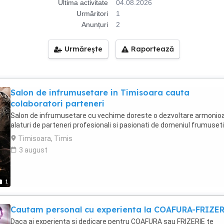
Ultima activitate
04.08.2026
Urmăritori
1
Anunțuri
2
Urmărește
Raportează
Salon de infrumusetare in Timisoara cauta
colaboratori parteneri
Salon de infrumusetare cu vechime doreste o dezvoltare armonio
alaturi de parteneri profesionali si pasionati de domeniul frumusetii
Timisoara, Timis
3 august
1
Cautam personal cu experienta la COAFURA-FRIZE
Daca ai experienta si dedicare pentru COAFURA sau FRIZERIE te