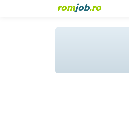
rom
job
.ro