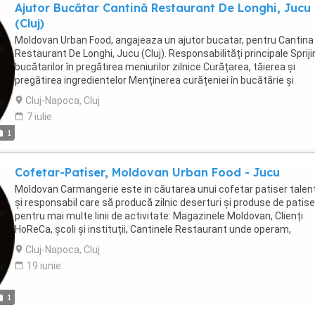
Ajutor Bucătar Cantină Restaurant De Longhi, Jucu
sănătate in reteaua Regina Maria;
(Cluj)
Moldovan Urban Food, angajeaza un ajutor bucatar, pentru Cantina
Restaurant De Longhi, Jucu (Cluj). Responsabilități principale Spriji
bucătarilor în pregătirea meniurilor zilnice Curățarea, tăierea și
pregătirea ingredientelor Menținerea curățeniei în bucătărie și
respectarea normelor de igienă Manipularea corectă a ustensilelor
Cluj-Napoca, Cluj
echipamentelor Asigurarea fluxului de lucru în bucătărie în funcție 
7 iulie
schimb Cerințe Experiență minimă în bucătărie (avantaj, dar nu
1
obligatoriu) Organizare, seriozitate și atenție la detalii Capacitate 
lucru în ritm alert Disponibilitate pentru program în 3 schimburi
Beneficii Salariu motivant (se discută la interviu) Tichete de masă
Cofetar-Patiser, Moldovan Urban Food - Jucu
Transport asigurat de companie Abonament medical intr-o retea 
sanatate privata Posibilități de dezvoltare profesională
Moldovan Carmangerie este in căutarea unui cofetar patiser talen
și responsabil care să producă zilnic deserturi și produse de patise
pentru mai multe linii de activitate: Magazinele Moldovan, Clienți
HoReCa, școli și instituții, Cantinele Restaurant unde operam,
Evenimentele la care participam. Isi va desfasura activitatea la Ca
Cluj-Napoca, Cluj
Restaurant De Longhi Jucu, rolul presupune producție constantă,
19 iunie
diversificată și adaptată fiecărui tip de client. Capacitatea de
organizare si managementul unei echipe vor constitui avantaj.
Responsabilități principale Prepararea produselor de cofetărie și
1
patiserie conform rețetarelor standardizate Realizarea produselor