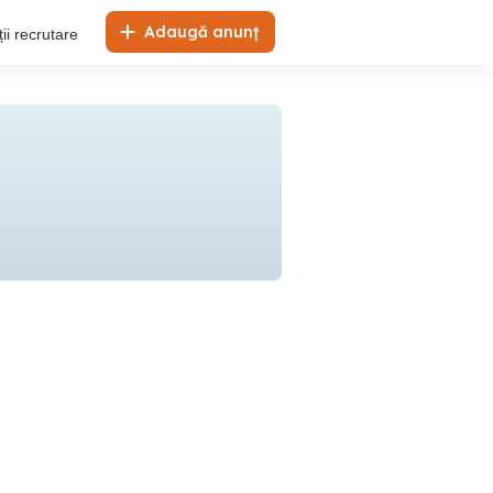
Adaugă anunț
ii recrutare