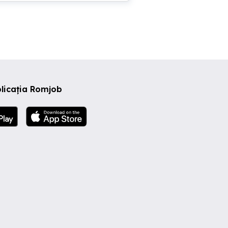
,
ienă
și cu
erim
n
licația Romjob