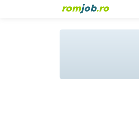
rom
job
.ro