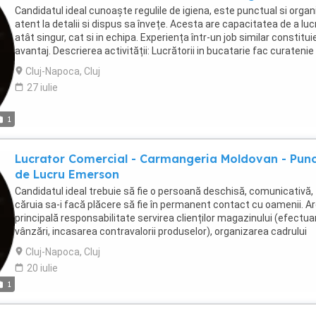
Capacitate de lucru în echipă Oferim Salariu motivant Tichete de
Candidatul ideal cunoaște regulile de igiena, este punctual si organ
Decont pe mijloacele de transport in comun Abonament medical in
atent la detalii si dispus sa învețe. Acesta are capacitatea de a luc
retea de Sanatate privata
atât singur, cat si in echipa. Experiența într-un job similar constitui
avantaj. Descrierea activității: Lucrătorii in bucatarie fac curatenie 
bucatarie, spala vasele, pregatesc ingredientele si executa alte sar
Cluj-Napoca, Cluj
pentru a ajuta bucatarii. se lucrează intr-un singur schimb Oferim:
27 iulie
pachet salarial in funcție de experiența tichete de masă decont
transport abonament medical intr-o retea de sanatate privata
1
Lucrator Comercial - Carmangeria Moldovan - Pun
de Lucru Emerson
Candidatul ideal trebuie să fie o persoană deschisă, comunicativă,
căruia sa-i facă plăcere să fie în permanent contact cu oamenii. A
principală responsabilitate servirea clienților magazinului (efectu
vânzări, incasarea contravalorii produselor), organizarea cadrului
general de deschidere și închidere a activității magazinului,
Cluj-Napoca, Cluj
prezentarea produselor și serviciilor aferente vânzării, menținerea
20 iulie
stocurilor necesare, promovarea imaginii magazinului, precum și
1
întocmirea documentelor specifice activității de vânzare. De
asemenea răspunde de gestiunea comună a magazinului. Vă oferi
salariu net 3000 Ron; - tichete de masă; - transport; - abonament 