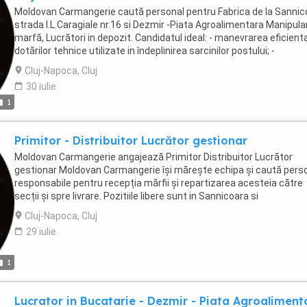
Moldovan Carmangerie caută personal pentru Fabrica de la Sannic
strada I.L.Caragiale nr.16 si Dezmir -Piata Agroalimentara Manipula
marfă, Lucrători in depozit. Candidatul ideal: - manevrarea eficient
dotărilor tehnice utilizate in îndeplinirea sarcinilor postului; -
disponibilitatea pentru munca fizica, dinamica; - disponibilitate la
Cluj-Napoca, Cluj
program in schimburi - învățare activă, spirit organizatoric,
30 iulie
punctualitate, receptivitate; - cunoștințe utilizare scaner; Ce ofer
1
pachet salarial tichete de masă decont transport pe liniile
Metropolitane asigurare de sănătate privată pachete si tichete c
cu prilejul sărbătorilor recompensă dacă aduci un coleg nou
Primitor - Distribuitor Lucrător gestionar
Moldovan Carmangerie angajează Primitor Distribuitor Lucrător
gestionar Moldovan Carmangerie își mărește echipa și caută pers
responsabile pentru recepția mărfii și repartizarea acesteia către
secții și spre livrare. Pozitiile libere sunt in Sannicoara si
Dezmir.Programul de lucru se desfasoara in 2 schimburi (6-14, )
Cluj-Napoca, Cluj
Responsabilități Recepționarea mărfii conform documentelor (avi
29 iulie
facturi, NIR) Verificare cantitativă și calitativă Înregistrarea recepți
în registre sistem intern Distribuirea produselor către secțiile de
producție Pregătirea mărfii pentru livrare către magazine și clienți
1
Menținerea ordinii în depozit și acuratețea stocurilor Cerințe
Disponibilitate pentru munca i 2 schimburi Studii medii Experiență 
Lucrator in Bucatarie - Dezmir - Piata Agroaliment
depozit constituie avantaj Seriozitate, atenție la detalii, organizar