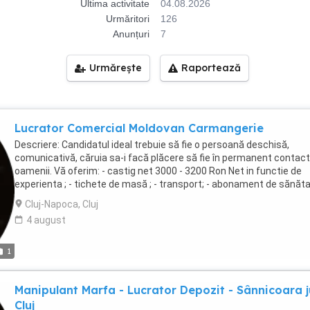
Ultima activitate
04.08.2026
Urmăritori
126
Anunțuri
7
Urmărește
Raportează
Lucrator Comercial Moldovan Carmangerie
Descriere: Candidatul ideal trebuie să fie o persoană deschisă,
comunicativă, căruia sa-i facă plăcere să fie în permanent contact
oamenii. Vă oferim: - castig net 3000 - 3200 Ron Net in functie de
experienta ; - tichete de masă ; - transport; - abonament de sănăta
reteaua Regina Maria; - pachete cadou și bonusuri de performanță;
Cluj-Napoca, Cluj
training pentru angajații noi; - posibilități de avansare; Doar aplicân
4 august
acest job poți deveni unul dintre colegii noștri in unul dintre cele 30
magazine ale companiei Pozițiile deschise sunt: Magazin in incinta
Auchan Iulius Mall Magazin Hermes Magazin Diana Magazin Buna 
1
Manipulant Marfa - Lucrator Depozit - Sânnicoara j
Cluj