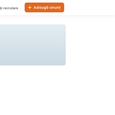
Adaugă anunț
ii recrutare