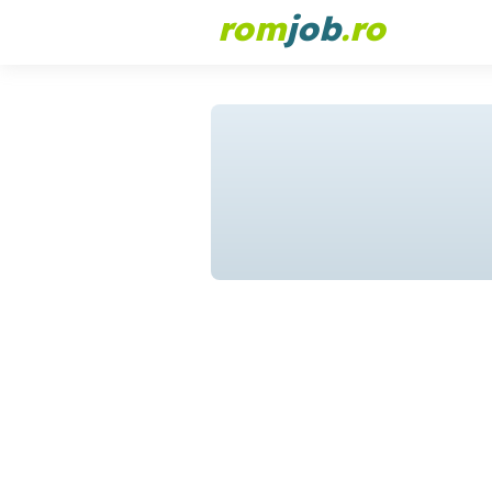
rom
job
.ro