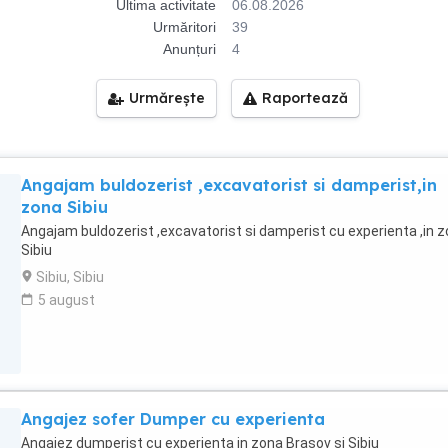
Ultima activitate
06.08.2026
Urmăritori
39
Anunțuri
4
Urmărește
Raportează
Angajam buldozerist ,excavatorist si damperist,in
zona Sibiu
Angajam buldozerist ,excavatorist si damperist cu experienta ,in 
Sibiu
Sibiu, Sibiu
5 august
Angajez sofer Dumper cu experienta
Angajez dumperist cu experienta in zona Brasov si Sibiu