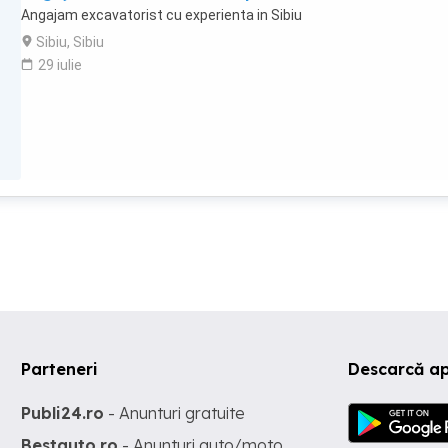
Angajam excavatorist cu experienta in Sibiu
Sibiu, Sibiu
29 iulie
Parteneri
Descarcă ap
Publi24.ro
- Anunturi gratuite
Bestauto.ro
- Anunturi auto/moto