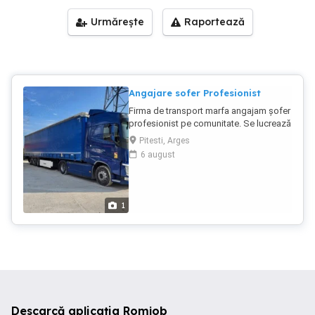
Urmărește
Raportează
Angajare sofer Profesionist
Firma de transport marfa angajam șofer
profesionist pe comunitate. Se lucrează
la prelata , singur pe cabina . Se pleca și
Pitesti, Arges
se vine cu camionul in țara. Aparat unic
6 august
de taxare pt toate țările. Dispecerat 24
din 24. in limba ROMANA Tari De,
Benelux, Fr Fără schimb de paleți
remorci Nu se lucrează cu Amazonul.
1
Cerinte: - permis de conducere C+E; -
atestat marfa - card tahograf - aviz
medical psihologic - cazier judiciar auto
- adeverinta medicala (apt de munca) -
salariu pentru soferi cu experienta pe
comunitate 85 EUR ZI
Descarcă aplicația Romjob