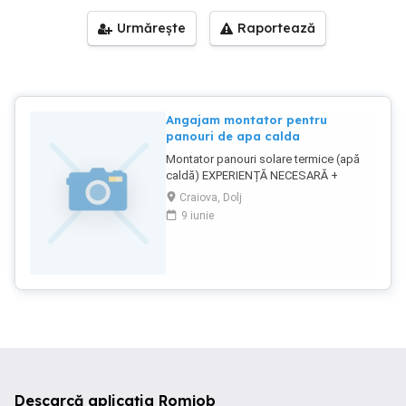
Urmărește
Raportează
Angajam montator pentru
panouri de apa calda
Montator panouri solare termice (apă
caldă) EXPERIENȚĂ NECESARĂ +
permis auto Descrierea jobului: Suntem
Craiova, Dolj
o companie specializată în instalarea
9 iunie
sistemelor de energie regenerabilă și
căutăm un montator experimentat de
panouri solare pentru apă caldă (solare
termice). Candidatul ideal are minim 2
ani de experiență practică în domeniu și
cunoaște toate etapele procesului de
instalare, de la pregătirea acoperișului,
montaj, izolații, conexiuni hidraulice,
până la punerea în funcțiune.
Responsabilități: Montaj sisteme solare
termice pe acoperișuri înclinate tabu
Descarcă aplicația Romjob
(tuburi vidate sau plane); Conexiuni