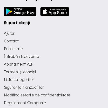
hidraulice și etanșare instalații; Montaj
stativ, prinderi, izolații; Testare și punere
în funcțiune; Respectarea normelor de
siguranță la înălțime. Cerințe: Experiență
dovedită în montaj panouri solare apă
Suport clienți
caldă (se vor verifica referințe
portofoliu); Permis conducere B
Ajutor
(obligatoriu, se va conduce autoutilitara
echipei); Lucru la înălțime fără teamă;
Contact
Seriozitate, punctualitate, atenție la
detalii; Disponibilitate pentru program
Publicitate
normal (8h zi) Oferim: Salariu competitiv
Întrebări frecvente
în funcție de experiență Echipament de
protecție și scule necesare; Posibilități
Abonament VIP
de avansare în cadrul echipei; Mediu de
lucru profesionist. Cum aplici: Trimite
Termeni și condiții
CV-ul tău sau un scurt mesaj pe
WhatsApp la , specificând experiența ta
Lista categoriilor
în montaj panouri solare.
Siguranța tranzacțiilor
Modifică setările de confidențialitate
Regulament Campanie