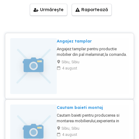
Urmărește
Raportează
Angajez tamplar
Angajez tamplar pentru productie
mobilier din pal melaminat,la comanda.
Pentru mai multe detalii ne puteti
Sibiu, Sibiu
contacta la tel
4 august
Cautam baieti montaj
Cautam baieti pentru producerea si
montarea mobilierului,experienta in
domeniu constituie un
Sibiu, Sibiu
avantaj,acceptam si fara experienta dar
4 august
cu dorinta de a invata cat mai repede