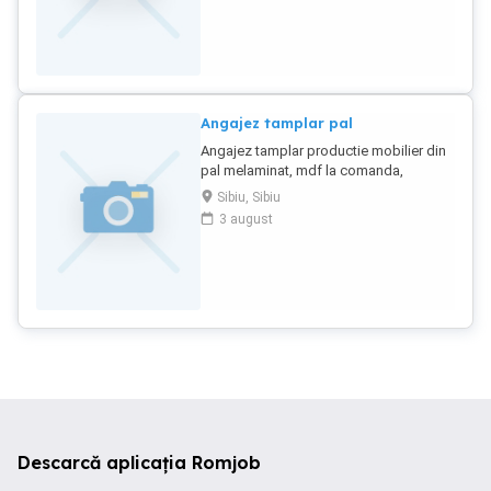
aceasta meserie. Program de lucru 8 ore
de luni-vineri, renumeratie in functie de
indemanarea fiecaruia,seriozitate si
punctualitate , se deconteaza
transportul.
Angajez tamplar pal
Angajez tamplar productie mobilier din
pal melaminat, mdf la comanda,
calificare si experienta minima in
Sibiu, Sibiu
domeniu reprezinta un avantaj, Se ofera
3 august
salariu corespunzator pregatirii
profesionale plus alte bonusuri
salariale. Pentru mai multe detalii va
rugam sa ne contactati la nr de tel .
Rugam seriozitate !
Descarcă aplicația Romjob