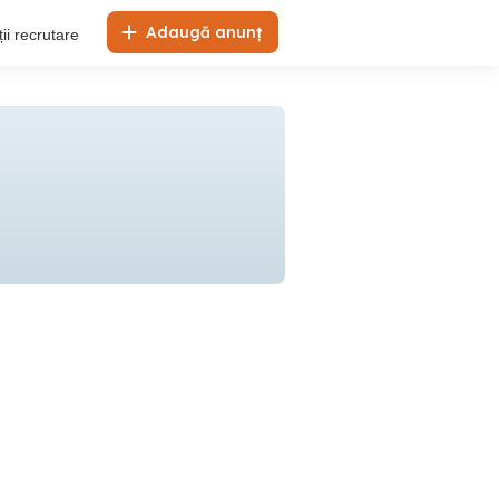
Adaugă anunț
ii recrutare