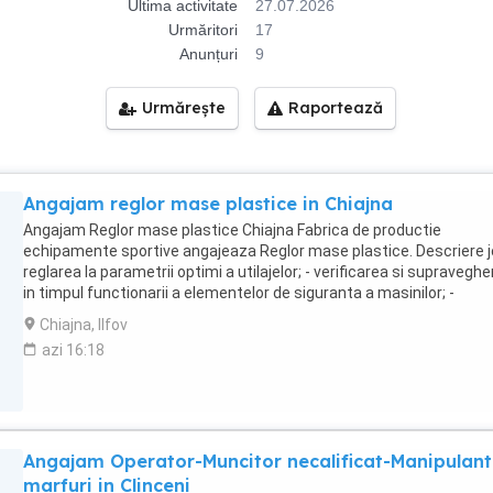
Ultima activitate
27.07.2026
Urmăritori
17
Anunțuri
9
Urmărește
Raportează
Angajam reglor mase plastice in Chiajna
Angajam Reglor mase plastice Chiajna Fabrica de productie
echipamente sportive angajeaza Reglor mase plastice. Descriere jo
reglarea la parametrii optimi a utilajelor; - verificarea si supravegh
in timpul functionarii a elementelor de siguranta a masinilor; -
respectarea planului de lucru conform cu organizarea productiei; -
Chiajna, Ilfov
urmarirea in timpul procesului de productie a bunei functionalitati 
azi 16:18
utilajelor si a conformitatii produselor. Candidatul ideal: - Seriozitat
orientare spre atingerea obiectivelor; - Bune abilitati de comunicare
de a lucra in echipa; - Studii tehnice; - Experienta constituie un avan
- Disponibilitate pentru lucru in schimburi 12 24 - 12 48. Beneficii: -
Tichete de masa; - Bonusuri de performanta; - Spor de fidelitate in
Angajam Operator-Muncitor necalificat-Manipulant
functie de vechimea in companie; - Zile suplimentare de concediu 
functie de vechimea in munca; - Tichete cadou de sarbatori; -
marfuri in Clinceni