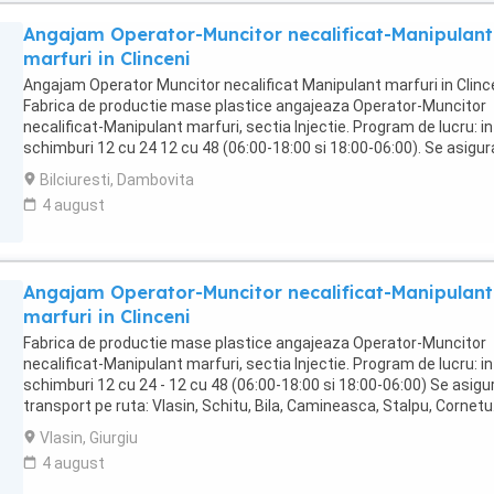
Angajam Operator-Muncitor necalificat-Manipulant
marfuri in Clinceni
Angajam Operator Muncitor necalificat Manipulant marfuri in Clinc
Fabrica de productie mase plastice angajeaza Operator-Muncitor
necalificat-Manipulant marfuri, sectia Injectie. Program de lucru: in
schimburi 12 cu 24 12 cu 48 (06:00-18:00 si 18:00-06:00). Se asigur
transport pe ruta: Bilciuresti, Cojasca, Catunu, Bujoreanca, Butima
Bilciuresti, Dambovita
Lucianca. Detalii la: 0737.466.725
4 august
Angajam Operator-Muncitor necalificat-Manipulant
marfuri in Clinceni
Fabrica de productie mase plastice angajeaza Operator-Muncitor
necalificat-Manipulant marfuri, sectia Injectie. Program de lucru: in
schimburi 12 cu 24 - 12 cu 48 (06:00-18:00 si 18:00-06:00) Se asigu
transport pe ruta: Vlasin, Schitu, Bila, Camineasca, Stalpu, Cornetu
Detalii la: 0737.466.725
Vlasin, Giurgiu
4 august