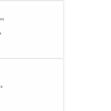
eni
a
nu,
ra
.