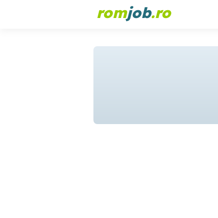
rom
job
.ro