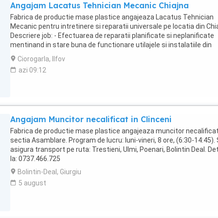
Angajam Lacatus Tehnician Mecanic Chiajna
Bune abilitati de comunicare si de a lucra in echipa; - Studii de
specialitate (electric); - Experienta minim 1 an. Beneficii: - Tichete
Fabrica de productie mase plastice angajeaza Lacatus Tehnician
masa; - Bonusuri de performanta; - Spor de fidelitate in functie de
Mecanic pentru intretinere si reparatii universale pe locatia din Chi
vechimea in companie; - Zile suplimentare de concediu in functie 
Descriere job: - Efectuarea de reparatii planificate si neplanificate
vechimea in munca; - Tichete cadou de sarbatori. Se asigura trans
mentinand in stare buna de functionare utilajele si instalatiile din
pe ruta: Zimnicea, Fantanele, Alexandria, Draganesti Vlasca, Naipu,
dotarea societatii; - Efectuarea de lucrari de mentenanta preventi
Ciorogarla, Ilfov
Ghimpati, Cornetu. Detalii la: 0737.466.725
asupra utilajelor si instalatiilor auxiliare ale societatii; - Coordonare
azi 09:12
activitatilor de mentenanta si implicarea fizica in realizarea lor; -
Verificarea functionarii la parametri a utilajelor reparate Candidatu
Ideal - Seriozitate si orientare spre atingerea obiectivelor; - Bune
abilitati de comunicare si de a lucra in echipa; - Studii de specialita
(tehnic mecanic); - Experienta minim 1 an. Beneficii: - Tichete de 
Angajam Muncitor necalificat in Clinceni
- Bonusuri de performanta; - Spor de fidelitate in functie de vechi
in companie; - Zile suplimentare de concediu in functie de vechime
Fabrica de productie mase plastice angajeaza muncitor necalificat
munca; - Tichete cadou de sarbatori; - Decontare transport. Mijlo
sectia Asamblare. Program de lucru: luni-vineri, 8 ore, (6:30-14:45).
de transport: liniile STB 137, langa Carrefour Militari. Detalii la:
asigura transport pe ruta: Trestieni, Ulmi, Poenari, Bolintin Deal. Det
0771.468.218
la: 0737.466.725
Bolintin-Deal, Giurgiu
5 august