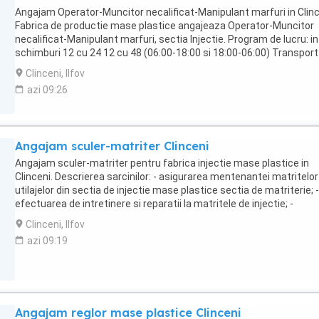
Decontare transport. Punct de lucru: Chiajna. Mijloace de transport
Angajam Operator-Muncitor necalificat-Manipulant marfuri in Clin
liniile STB 137, langa Carrefour Militari. Detalii la: 0771.468.218
Fabrica de productie mase plastice angajeaza Operator-Muncitor
necalificat-Manipulant marfuri, sectia Injectie. Program de lucru: in
schimburi 12 cu 24 12 cu 48 (06:00-18:00 si 18:00-06:00) Transport
asigurat cu microbuzul companiei de la Metrou Gorjului Prelungirea
Clinceni, Ilfov
Ghencea. Detalii la: 0737.466.725
azi 09:26
Angajam sculer-matriter Clinceni
Angajam sculer-matriter pentru fabrica injectie mase plastice in
Clinceni. Descrierea sarcinilor: - asigurarea mentenantei matritelor
utilajelor din sectia de injectie mase plastice sectia de matriterie; -
efectuarea de intretinere si reparatii la matritele de injectie; -
asigurarea bunei functionari a masinilor - unelte: freze, strunguri,
Clinceni, Ilfov
masini de erozimat, masini de rectificat, laser; - respectarea norm
azi 09:19
de lucru specifice la executarea lucrarilor pe masini-unelte, respec
pe freze,strunguri, masini de erozimat, masini de rectificat, sudur
laser; - asigurarea conservarii matritelor, insertiilor si accesoriilor i
din atelier cu respectarea instructiunii referitoare la prelevarea si
pastrarea mostrelor; - executarea de piese prin prelucrarea manua
Angajam reglor mase plastice Clinceni
mecanica, montaj de stante si matrite; - verificarea si pregatirea