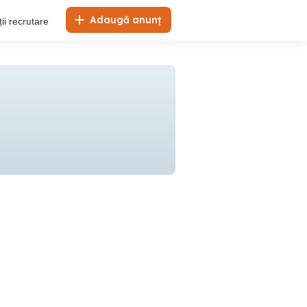
Adaugă anunț
ii recrutare