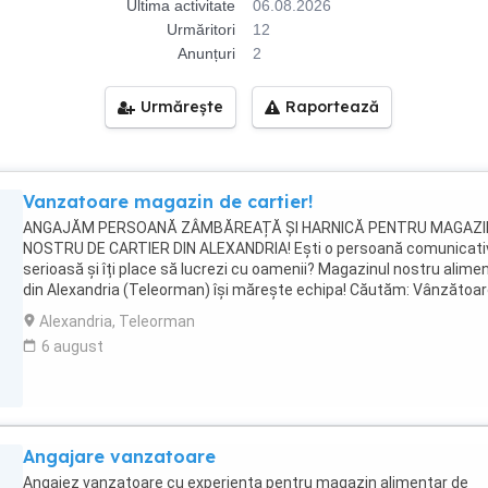
Ultima activitate
06.08.2026
Urmăritori
12
Anunțuri
2
Urmărește
Raportează
Vanzatoare magazin de cartier!
ANGAJĂM PERSOANĂ ZÂMBĂREAȚĂ ȘI HARNICĂ PENTRU MAGAZI
NOSTRU DE CARTIER DIN ALEXANDRIA! Ești o persoană comunicati
serioasă și îți place să lucrezi cu oamenii? Magazinul nostru alime
din Alexandria (Teleorman) își mărește echipa! Căutăm: Vânzătoa
lucrător comercial (Experiența e un plus, dar nu e obligatorie te în
Alexandria, Teleorman
noi tot ce trebuie!) Ce vei face: Vei întâmpina clienții cu zâmbetul 
6 august
buze Vei aranja produsele și vei avea grijă ca magazinul să fie mer
ordonat Vei învăța să gestionezi casa de marcat și să ajuți clienții
găsească ce au nevoie Ce căutăm: Persoană pozitivă, punctuală ș
responsabilă Experiența constituie un avantaj Ce oferim: Salariu
motivant Program stabil Atmosferă prietenoasă, ca într-o familie
Angajare vanzatoare
vrei să lucrezi cu noi, sună la sau vino direct la magazin să ne
cunoaștem! Hai să facem împreună ca fiecare zi la magazin să fie
Angajez vanzatoare cu experienta pentru magazin alimentar de