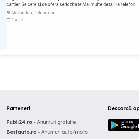
plăcută și pentru clienți, și pentru noi!
cartier. Se cere si se ofera seriozitate.Mai multe detalii la telefon.
Alexandria, Teleorman
1 iulie
Parteneri
Descarcă ap
Publi24.ro
- Anunturi gratuite
Bestauto.ro
- Anunturi auto/moto