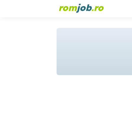
rom
job
.ro