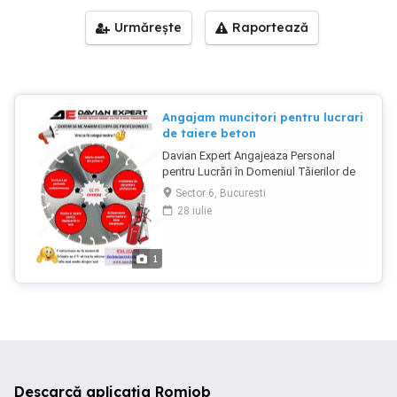
Urmărește
Raportează
Angajam muncitori pentru lucrari
de taiere beton
Davian Expert Angajeaza Personal
pentru Lucrări în Domeniul Tăierilor de
Beton Oferim: Contract de Muncă
Sector 6, Bucuresti
Salariu Atractiv Diurnă pentru
28 iulie
Deplasările în afara Bucureștiului Cursuri
de Specializare în Domeniu Pentru
detalii și aplicare, vă rugăm să ne
1
contactați la telefon .
Descarcă aplicația Romjob