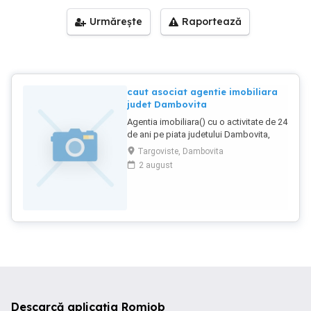
Urmărește
Raportează
caut asociat agentie imobiliara
judet Dambovita
Agentia imobiliara() cu o activitate de 24
de ani pe piata judetului Dambovita,
cedeaza 49% din actiuni unei persoane
Targoviste, Dambovita
serioase, cu sau fara experienta in
2 august
imobiliare. Colaborarea se va realiza
prin Registrul Comertului, nu inainte de a
avea o discutie serioasa si constructiva.
Inainte de a ma contacta, va rog sa
analizati site-ul agentiei, apoi putem sta
la o analiza amiabila in vederea unei
asocieri rentabile.
Descarcă aplicația Romjob