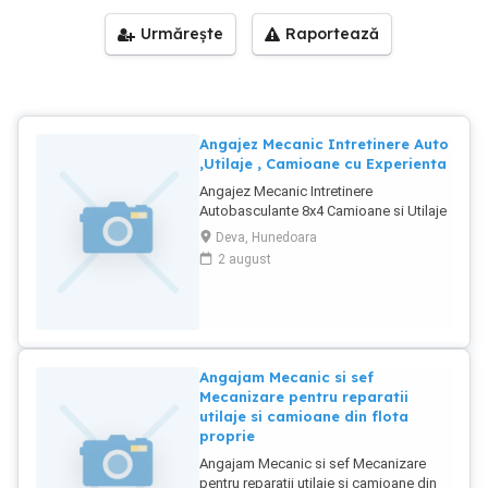
Urmărește
Raportează
Angajez Mecanic Intretinere Auto
,Utilaje , Camioane cu Experienta
Angajez Mecanic Intretinere
Autobasculante 8x4 Camioane si Utilaje
de Constructii Excavatoare
Deva, Hunedoara
Buldoexcavatoare cu Experienta in
2 august
reparatii si mentenanta la Utilaje .
Utilajele se afla in santier in zona Devei.
Salar atractiv in functie de cunostiinte si
rezultate. Se ofera Cazare. Mai multe
informatii la
Angajam Mecanic si sef
Mecanizare pentru reparatii
utilaje si camioane din flota
proprie
Angajam Mecanic si sef Mecanizare
pentru reparatii utilaje si camioane din