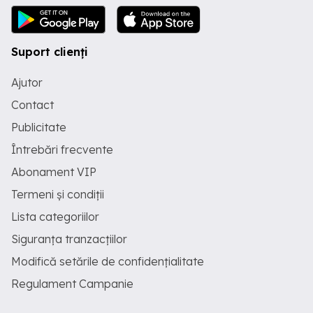
buldoexcavatoare. Responsabil de
operarea sigură și eficientă a utilajelor în
șantier. - **Șofer Categoria C+E**:
Angajăm șoferi profesioniști pentru
Suport clienți
transporturi marfuri în zona Deva și
Lugoj. **Cerințe Generale:** - Experiență
Ajutor
anterioară în domeniul construcțiilor și
sau al operatorului de utilaje. -
Contact
Capacitatea de a lucra în echipă și de a
respecta termenele limită. - Atitudine
Publicitate
pozitivă și dorință de a învăța și de a se
Întrebări frecvente
dezvolta în domeniu. ** Locație: Zona
Deva și Zona Lugoj** ** !**
Abonament VIP
Termeni și condiții
Lista categoriilor
Siguranța tranzacțiilor
Modifică setările de confidențialitate
Regulament Campanie