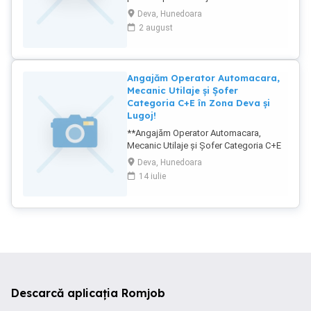
flota proprie. Se angajeaza doar
Deva, Hunedoara
persoane cu experienta , se efectueaza
2 august
lucrari de reparati la excavatoare , statii
sortare , camioane , picoane. Punctul de
lucru este la Deva mintia Program de
lucru poate fii si flexibil in functie de
Angajăm Operator Automacara,
necesitate . Pentru detali suplimentare
Mecanic Utilaje și Șofer
contact
Categoria C+E în Zona Deva și
Lugoj!
**Angajăm Operator Automacara,
Mecanic Utilaje și Șofer Categoria C+E
în Zona Deva și Lugoj!** ** !** **Posturi
Deva, Hunedoara
Disponibile:** 1. **Operator
14 iulie
Automacara Categoria C** 2. **Mecanic
Utilaje (Excavator, Vola, Buldozer,
Buldoexcavator)** 3. **Șofer
Conducător Auto Categoria C+E**
**Descrierea Posturilor:** - **Operator
Automacara Categoria C**: Căutăm un
operator calificat și cu experiență pentru
șantierul din zona Lugoj și Deva. -
**Mecanic Utilaje**: Experiență în
Descarcă aplicația Romjob
operarea și întreținerea utilajelor precum
excavatoare, vola, buldozere și