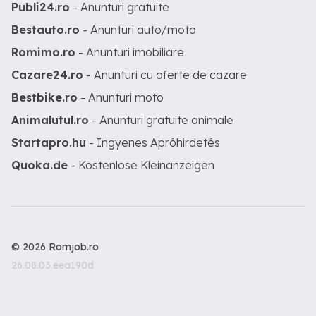
Publi24.ro
- Anunturi gratuite
persoane fizice cat si pentru persoane
juridice. Suntem singura societate de pe
Bestauto.ro
- Anunturi auto/moto
piata care pe langa activitatea
principala, de intermediere produse de
Romimo.ro
- Anunturi imobiliare
asigurari, are in portofoliu si alte
activitati: - de turism pachete turistice
Cazare24.ro
- Anunturi cu oferte de cazare
interne si externe, bilete de avion; -
Bestbike.ro
- Anunturi moto
credite bancare si nebancare, leasinguri;
- imobiliare- inchirieri si vanzari de
Animalutul.ro
- Anunturi gratuite animale
imobile. Daca ti-am starnit interesul
suna pentru a ne cunoaste si pentru a
Startapro.hu
- Ingyenes Apróhirdetés
afla detalii @761558429!
Quoka.de
- Kostenlose Kleinanzeigen
© 2026 Romjob.ro
26.08.03.eea190d