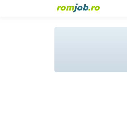
rom
job
.ro