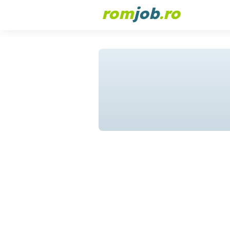
rom
job
.ro