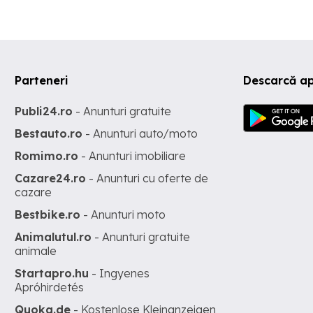
Parteneri
Descarcă ap
Publi24.ro
- Anunturi gratuite
Bestauto.ro
- Anunturi auto/moto
Romimo.ro
- Anunturi imobiliare
Cazare24.ro
- Anunturi cu oferte de
cazare
Bestbike.ro
- Anunturi moto
Animalutul.ro
- Anunturi gratuite
animale
Startapro.hu
- Ingyenes
Apróhirdetés
Quoka.de
- Kostenlose Kleinanzeigen