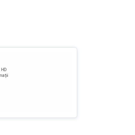
R HD
mații