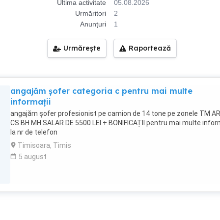
Ultima activitate
05.08.2026
Urmăritori
2
Anunțuri
1
Urmărește
Raportează
angajăm șofer categoria c pentru mai multe
informații
angajăm șofer profesionist pe camion de 14 tone pe zonele TM A
CS BH MH SALAR DE 5500 LEI +.BONIFICAȚII pentru mai multe infor
la nr de telefon
Timisoara, Timis
5 august