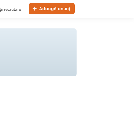
Adaugă anunț
ii recrutare