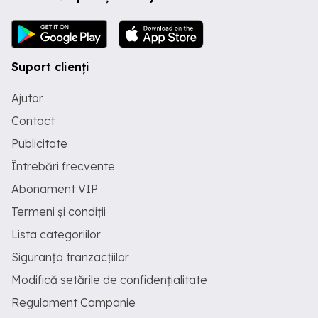
formate, formatate din persoane
serioase, responsabile și implicate, cu
disponibilitate pentru muncă în echipă,
experiența în domeniu constituind un
avantaj. Oferim condiții de muncă
Suport clienți
avantajoase și un salariu competitiv la
nivelul pieței, stabilit în funcție de
Ajutor
competențe, cu posibilitatea de
renegociere și creștere în funcție de
Contact
implicare și performanțe. Activitatea
este constantă, în cadrul unor lucrări în
Publicitate
derulare, in cadrul unor proiecte publice
Întrebări frecvente
private de pe raza judetului Valcea. Se
asigura deplasare la si de la locul de
Abonament VIP
munca. Colaborarea se poate realiza
atât prin contract individual de muncă
Termeni și condiții
(CIM), cât și prin alte forme legale de
colaborare (PFA SRL), în funcție de
Lista categoriilor
opțiunea candidatului. Pentru detalii
suplimentare și stabilirea unei discuții:
Siguranța tranzacțiilor
Gheorghe Boncan email:
Modifică setările de confidențialitate
Regulament Campanie