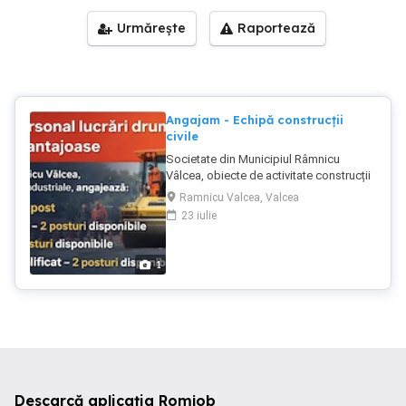
Urmărește
Raportează
Angajam - Echipă construcții
civile
Societate din Municipiul Râmnicu
Vâlcea, obiecte de activitate construcții
civile și industriale fabricare beton
Ramnicu Valcea, Valcea
angajează în conditii avantajoase:
23 iulie
Echipa constructii civile: 1Șef de echipă
maistru constructor coordonarea
directă a muncitorilor și organizarea
1
lucrărilor. 2. Dulgher lucrări de cofraje și
elemente din lemn. 3. Fierar-betonist
armarea elementelor din beton. 4. Zidar
zidărie și lucrări de finisare aferente. 5.
Muncitor calificat în construcții lucrări
generale și suport pentru specialitățile
de mai sus. 6. Muncitor necalificat
manipulare materiale, aprovizionare și
Descarcă aplicația Romjob
activități auxiliare. Cautam echipe deja