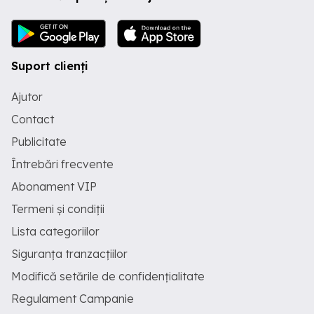
este pentru cei care caută un job clasic
cu salariu fix. Este pentru oameni care
vor să-și dezvolte propria rețea, propriul
portofoliu de clienți și propriul venit, în
ritm propriu. Ce vei face: Vei consilia
Suport clienți
clienți pe asigurări auto (RCA, CASCO),
locuință, sănătate și viață Vei lucra ca
Ajutor
intermediar broker, nu ca agent al unei
singure companii de asigurări
Contact
Colaborăm cu Allianz, Asirom,
Groupama, Omniasig, NN, Grawe,
Publicitate
Generali și alți asigurători importanți Vei
Întrebări frecvente
avea acces la un sistem de cariera cu 11
trepte, cu comisioane care cresc
Abonament VIP
progresiv pe măsură ce te dezvolți Ce
oferim: Curs de pregătire pentru
Termeni și condiții
examenul de licențiere ASF (obligatoriu
conform Legii 236 2018) Mentorat
Lista categoriilor
constant din partea echipei Venituri din
comisioane pe vânzări proprii +
Siguranța tranzacțiilor
comisioane din echipa pe care o
Modifică setările de confidențialitate
formezi Program 100% flexibil, lucru
remote Candidatul ideal: Înțelege și
Regulament Campanie
acceptă din start că venitul vine din
comisioane, nu din salariu Are