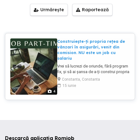
Urmărește
Raportează
Construiește-ți propria rețea de
vânzari în asigurări, venit din
comision. NU este un job cu
salariu
Vrei să lucrezi de oriunde, fără program
fix, și să ai șansa de a-ți construi propria
carieră în domeniul asigurărilor?
Constanta, Constanta
Aceasta nu este o ofertă clasică de job,
15 iunie
ci o oportunitate antreprenorială bazată
4
pe comision perfectă pentru cei care
vor independență financiară și
profesională. Nu necesita experimenta
Destine Broker de Asigurare-
Reasigurare îți oferă șansa să-ți
construiești propria afacere în domeniul
asigurărilor, ca intermediar autorizat
ASF, alături de o echipă care te
Descarcă aplicația Romjob
formează și te susține. Acest anunț NU