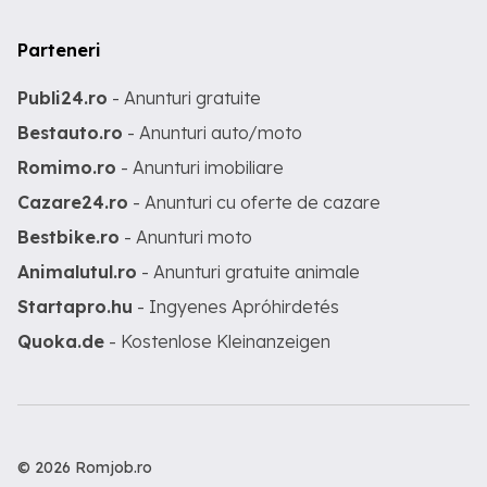
experiență (sau interes real) în vânzări,
relaționare cu clienți, networking Vrea
Parteneri
să-și construiască o afacere proprie pe
termen lung, nu un venit rapid Este
Publi24.ro
- Anunturi gratuite
dispus să urmeze un curs de pregătire
și să dea un examen de licențiere înainte
Bestauto.ro
- Anunturi auto/moto
de a începe activitatea
Romimo.ro
- Anunturi imobiliare
Cazare24.ro
- Anunturi cu oferte de cazare
Bestbike.ro
- Anunturi moto
Animalutul.ro
- Anunturi gratuite animale
Startapro.hu
- Ingyenes Apróhirdetés
Quoka.de
- Kostenlose Kleinanzeigen
© 2026 Romjob.ro