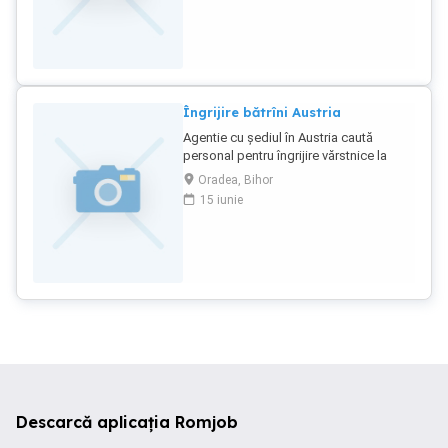
avem transport impus nu precepem
comision. Contact:Nr.tel.
Îngrijire bătrîni Austria
Agentie cu șediul în Austria caută
personal pentru îngrijire vărstnice la
domiciliu. Nu precepem comision nu
Oradea, Bihor
avem transport impus. Se oferă:salariul
15 iunie
lunar 2000 euro+asigurarea fără
pauză+bani de transport. Se cere:limba
germanä la nivel mediu ,experiență în
domeniu îngrijire vărstnice la domiciliu.
Pentru mai multe detalii, vă stăm la
dispoziție la numărul de Telefon.
Descarcă aplicația Romjob