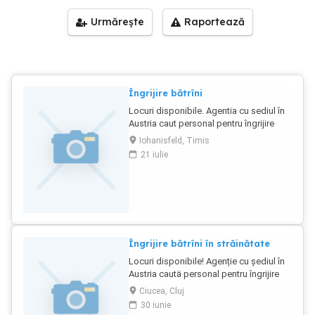
Urmărește
Raportează
Îngrijire bătrîni
Locuri disponibile. Agentia cu sediul în
Austria caut personal pentru îngrijire
bătrîni la domiciliu. Cerințe:limba
Iohanisfeld, Timis
germană la nivel mediu. Salarul: de la
21 iulie
2000 euro pe lună+asigurarea +bani de
transport. Nu precepem comosion nu
avem transport impus. Contact:Nr tel.
Îngrijire bătrîni în străinătate
Locuri disponibile! Agenție cu şediul în
Austria cautä personal pentru îngrijire
bătrîni. Cerințe:limba germanä la nivel
Ciucea, Cluj
mediu Salarul:2000 euro pe lună
30 iunie
+asigurarea +bani de transport. Nu