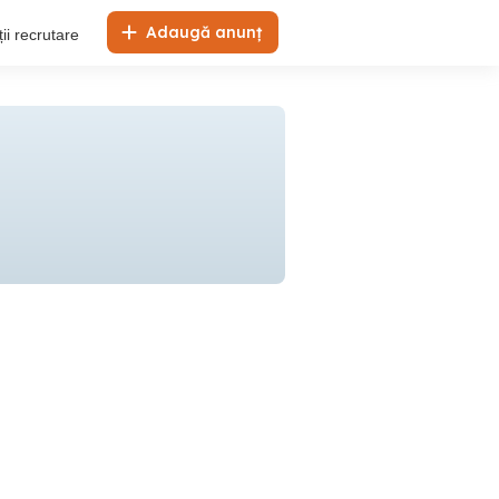
Adaugă anunț
ii recrutare