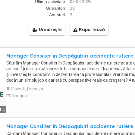
Ultima activitate
03.08.2026
Urmăritori
39
Anunțuri
3
Urmărește
Raportează
Manager Consilier în Despăgubiri accidente rutiere
Căutăm Manager Consilier în Despăgubiri accidente rutiere poate c
pe tine! Îți dorești să lucrezi într-o companie care îți apreciază tale
și investește constant în dezvoltarea ta profesională? Vrei mai mu
decât un simplu job o carieră cu perspective reale de creștere? At
este momentul să aplici! Te regăsești în descrierea de mai jos? Eșt
Ploiesti, Prahova
persoană: perseverentă și dinamică, orientată către rezultate; cu s
3 august
antreprenorial; cu capacitate bună de analiză și sinteză; cu abilităț
excelente de comunicare și negociere; determinată să meargă înai
indiferent de obstacole. Dacă ai spus da , te vrem în echipa noastră
1
Rolul de Manager presupune: Recrutarea și selecția candidaților p
dezvoltarea echipei; Planificarea și organizarea activității;
Manager Consilier în Despăgubiri accidente rutiere
Coordonarea, monitorizarea și evaluarea performanței echipei;
Instruirea și formarea competențelor specifice consultanței în
Căutăm Manager Consilier în Despăgubiri accidente rutiere poate c