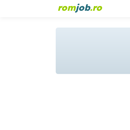
rom
job
.ro