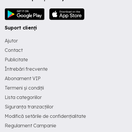
odata ce sa tras cazarea asta e salariul
virat in cont odata pe luna pe data de
15. Tarif: 14,72 euro brut oră Ore
suplimentare: 15,02 euro brut oră Există
posibilitatea de a lucra și în weekend
Suport clienți
pentru venituri mai mari. După prima
săptămână lucrată se oferă avans
Ajutor
săptămânal pentru cheltuieli personale
și mâncare. Se acordă 50 euro pentru
Contact
mâncare, sumă care nu este reținută din
salariu. Asigurarea de sănătate este
Publicitate
inclusă conform legislației germane.
Întrebări frecvente
Dacă este necesar, se oferă ajutor
pentru deschiderea unui cont bancar.
Abonament VIP
Salariul este virat lunar, în data de 15 a
fiecărei luni. Cazare Cazare asigurată. 2
Termeni și condiții
persoane în cameră Transport la locul
de muncă Transport organizat între
Lista categoriilor
cazare și fabrică. Program de lucru Luni
Vineri 8 9 ore pe zi. Există posibilitatea
Siguranța tranzacțiilor
de a lucra și sâmbăta sau duminica.
Modifică setările de confidențialitate
Persoanele care doresc să lucreze în
weekend trebuie să comunice acest
Regulament Campanie
lucru șefului de secție pentru a beneficia
de mai multe ore și venituri