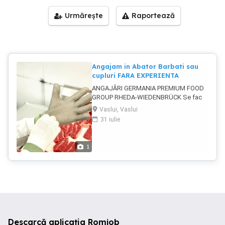
Urmărește
Raportează
Angajam in Abator Barbati sau
cupluri FARA EXPERIENTA
ANGAJĂRI GERMANIA PREMIUM FOOD
GROUP RHEDA-WIEDENBRÜCK Se fac
angajări pentru muncă în Germania, la
Vaslui, Vaslui
Premium Food Group, în orașul Rheda-
31 iulie
Wiedenbrück. Contract de muncă legal
conform legislației germane, pe o
perioadă de 1 an, cu posibilitate de
1
prelungire. Locație: Rheda-
Wiedenbrück, Germania Domeniu:
Industria alimentară Activitate: Tăiere și
porționare produse alimentare cu
ajutorul cuțitului. Nu este necesară
experiență vastă, însă sunt importante
seriozitatea, responsabilitatea și dorința
de muncă. Salariu și beneficii Salariul
Descarcă aplicația Romjob
este de la 1.800 euro net pe lună în sus,