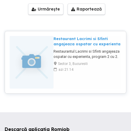
Urmărește
Raportează
Restaurant Lacrimi si Sfinti
angajeaza ospatar cu experienta
Restaurantul Lacrimi si Sfinti angajeaza
ospatar cu experienta, program 2 cu 2.
Ne dorim in echipa noastra persoane
Sector 3, Bucuresti
serioase, active si prietenoase. Este
azi 21:14
necesar nivelul avansat pentru limba
engleza. Pentru mai multe detalii va
rugam sunati la numarul de telefon
afisat.
Descarcă aplicația Romjob