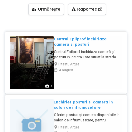
Urmărește
Raportează
Centrul Epilprof inchiriaza
camera si posturi
Centrul Epilprof inchiriaza cameră și
posturi in incinta.Este situat la strada
principala,vad auto-pietonal.Este
Pitesti, Arges
deschis din 2018.Pentru mai multe
4 august
detalii,tel
1
Inchiriez posturi si camera in
salon de infrumusetare
Oferim posturi și camera disponibile in
salon de infrumusetare, pentru
manichiura, makeup, coafor etc. Este
Pitesti, Arges
disponibilă și o camera pentru masaj,