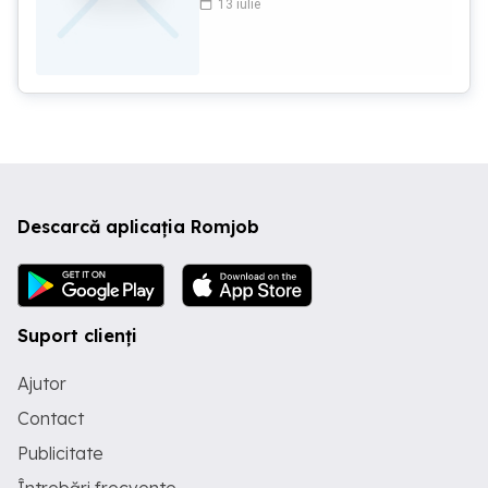
13 iulie
gene, micropigmentare sau diverse
servicii de infrumusetare. Salonul este
foarte bine poziționat, are vad auto
pietonal. Este deschis din anul 2019.
Pentru detalii suplimentare, va rog
contactați-ma la numărul de telefon:
Descarcă aplicația Romjob
Suport clienți
Ajutor
Contact
Publicitate