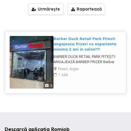
Urmărește
Raportează
Barber Duck Retail Park Pitesti
angajeaza frizeri cu experienta
minima 2 ani in salon!!!!
BARBER DUCK RETAIL PARK PITEȘTI
ANGAJEAZĂ BARBER FRIZER Barber
Duck își mărește echipa și caută un
Pitesti, Arges
barber talentat, cu experiență și pasiune
1 iulie
pentru acest domeniu. Cerințe: *
Experiență minimă de 2 ani într-un salon
1
* Cunoștințe în tunsori moderne și
clasice * Seriozitate și atenție la detalii *
Atitudine pozitivă și comunicare bună
cu clienții * Spirit de echipă Beneficii: *
Salariu între 4200 5000 RON * Mediu de
lucru modern și profesionist *
Posibilitate de dezvoltare și stabilitate *
Atmosferă plăcută și clientelă formată
Descarcă aplicația Romjob
Locație: Barber Duck Retail Park Pitești