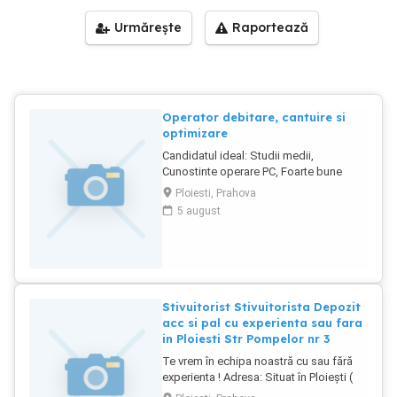
Urmărește
Raportează
Operator debitare, cantuire si
optimizare
Candidatul ideal: Studii medii,
Cunostinte operare PC, Foarte bune
abilitati de comunicare, organizare,
Ploiesti, Prahova
planificare, analiza, atentie la detalii,
5 august
indemanare, precizie, Persoana
dinamica, responsabila,
Responsabilitati: Prelucreaza comenzile
clientilor pentru a putea calcula
necesarul numarului foilor de PAL si
numarul metrilor de cant.
Stivuitorist Stivuitorista Depozit
acc si pal cu experienta sau fara
in Ploiesti Str Pompelor nr 3
Te vrem în echipa noastră cu sau fără
experienta ! Adresa: Situat în Ploiești (
str. Pompelor nr. 3 ) - zona Teleajan,