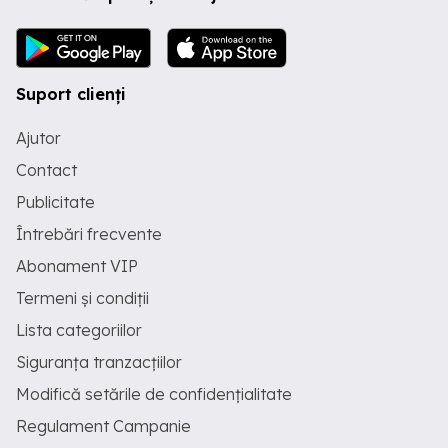
domenii precum retail, industrial,
HoReCa, clădiri comerciale, instituții
publice și alte obiective cu cerințe
specifice de securitate la incendiu.
Căutăm un Specialist Licitații, Achiziții
Suport clienți
Publice și Ofertare care să gestioneze
procesul de identificare, pregătire și
Ajutor
depunere a ofertelor pentru clienți
publici, instituționali și companii care
Contact
achiziționează servicii prin proceduri
formale de achiziție. Rolul este
Publicitate
important în activitatea companiei,
Întrebări frecvente
deoarece o parte dintre clienții FIRESE
pot contracta servicii doar prin achiziții
Abonament VIP
publice, licitații, achiziții directe, cereri
de ofertă sau platforme dedicate,
Termeni și condiții
inclusiv SEAP SICAP, acolo unde este
cazul. Despre rol: - Persoana potrivită
Lista categoriilor
pentru acest rol va coordona partea
administrativă și comercială a
Siguranța tranzacțiilor
procedurilor de achiziție, de la
Modifică setările de confidențialitate
identificarea oportunităților relevante
până la transmiterea documentației,
Regulament Campanie
urmărirea statusului procedurilor și
pregătirea documentelor necesare după