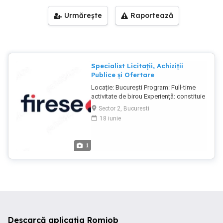
Urmărește
Raportează
Specialist Licitații, Achiziții
Publice și Ofertare
Locație: București Program: Full-time
activitate de birou Experiență: constituie
avantaj, dar nu este obligatorie pentru
Sector 2, Bucuresti
candidații foarte organizați și atenți la
18 iunie
detalii Despre noi: FIRESE Romania
oferă servicii complete în domeniul
protecției împotriva incendiilor,
1
acoperind toate etapele esențiale ale
unui proiect: audit, proiectare, autorizare
ISU, instalare, mentenanță și suport
tehnic pentru sisteme de detecție,
alarmare și stingere incendiu. Compania
are peste 10 ani de experiență, peste 60
de specialiști implicați în activitatea
operațională și tehnică și acoperire
Descarcă aplicația Romjob
națională. Lucrăm cu beneficiari din