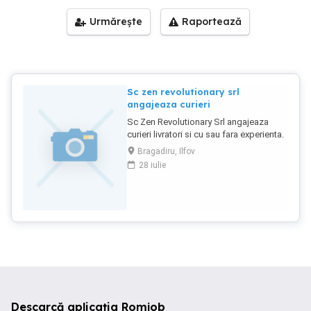
Urmărește
Raportează
Sc zen revolutionary srl
angajeaza curieri
Sc Zen Revolutionary Srl angajeaza
curieri livratori si cu sau fara experienta.
Pentru detalii trimiteti-ne CV.ul cu
Bragadiru, Ilfov
numarul de telefon mentionat.
28 iulie
Descarcă aplicația Romjob