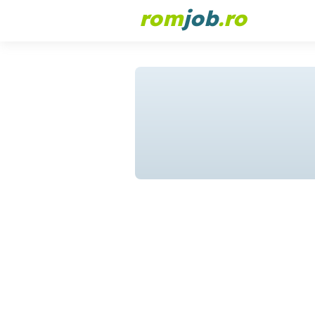
rom
job
.ro