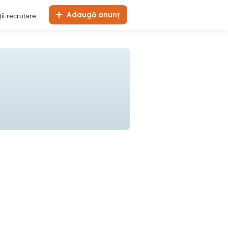
Adaugă anunț
ii recrutare