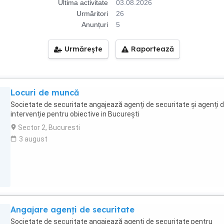
Ultima activitate
03.08.2026
Urmăritori
26
Anunțuri
5
Urmărește
Raportează
Locuri de muncă
Societate de securitate angajează agenți de securitate și agenți 
intervenție pentru obiective in București
Sector 2, Bucuresti
3 august
Angajare agenți de securitate
Societate de securitate angajează agenți de securitate pentru