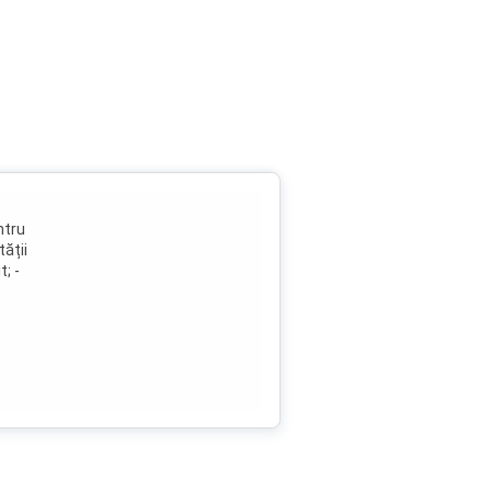
ntru
tății
; -
d de