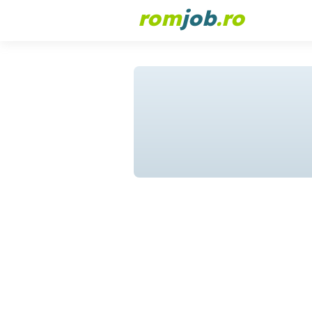
rom
job
.ro