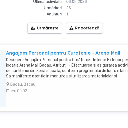
Ultima activitate
06.08.2026
Urmăritori
26
Anunțuri
1
Urmărește
Raportează
Angajam Personal pentru Curatenie - Arena Mall
Descriere Angajăm Personal pentru Curățenie - Interior Exterior pe
locația Arena Mall Bacau. Atribuții: - Efectuarea si asigurarea activi
de curățenie din zona alocata, conform programului de lucru stabilit
Sa manifeste atentie in manuirea si utilizarea materialelor si
echipamentelor pe care le are in primire; - Experiența reprezintă un
Bacau, Bacau
avantaj; Oferim: - Pachet salarial atractiv [salariu de baza incepan
ieri 09:02
la 2600 NET + bonuri de masa ( 30 lei zi = 600 lei luna) + Decontare
Transport - Prime de sarbatori. - Contract de muncă pe perioadă
nedeterminată. - program de lucru : 8 ore zi, in 2 schimburi. Pentru
informatii suplimentare: , intre orele 8.00-16.00. Multumesc!