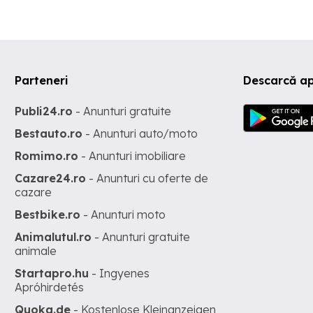
Parteneri
Descarcă ap
Publi24.ro
- Anunturi gratuite
Bestauto.ro
- Anunturi auto/moto
Romimo.ro
- Anunturi imobiliare
Cazare24.ro
- Anunturi cu oferte de
cazare
Bestbike.ro
- Anunturi moto
Animalutul.ro
- Anunturi gratuite
animale
Startapro.hu
- Ingyenes
Apróhirdetés
Quoka.de
- Kostenlose Kleinanzeigen