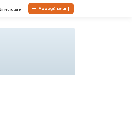
Adaugă anunț
ii recrutare