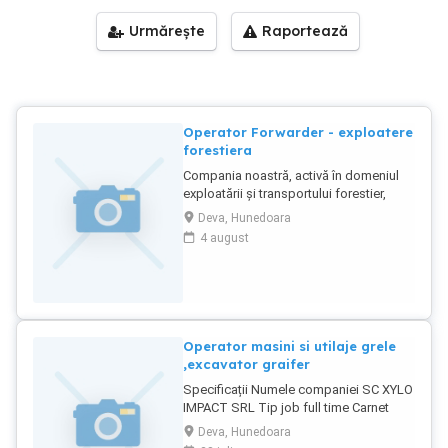
Urmărește
Raportează
Operator Forwarder - exploatere
forestiera
Compania noastră, activă în domeniul
exploatării și transportului forestier,
angajează un operator forwarder cu
Deva, Hunedoara
experiență, pentru operarea utilajelor
4 august
moderne în cadrul echipei noastre.
Căutăm o persoana: Cu experiență
dovedită în operarea utilajelor forestiere
(forwarder) Serioasă, punctuală și de
încredere Ordonată și atentă la detalii,
cu respect pentru utilaj și echipament
Operator masini si utilaje grele
Responsabilă și capabilă să lucreze
,excavator graifer
independent pe teren Cu spirit de
Specificații Numele companiei SC XYLO
echipă și atitudine profesională Oferim:
IMPACT SRL Tip job full time Carnet
Utilaje noi, de ultimă generație Condiții
conducere B Locuri vacante 4 Descriere
de muncă bune și un mediu de lucru
Deva, Hunedoara
SC XYLO IMPACT SRL ANGAJEAZA SI
organizat Colaborare pe termen lung