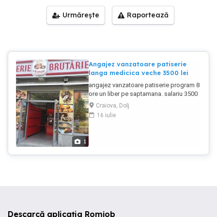
Urmărește
Raportează
Angajez vanzatoare patiserie
langa medicica veche 3500 lei
angajez vanzatoare patiserie program 8
ore un liber pe saptamana. salariu 3500
lei
Craiova, Dolj
16 iulie
1
Descarcă aplicația Romjob