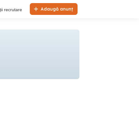
Adaugă anunț
ii recrutare