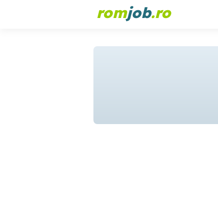
rom
job
.ro