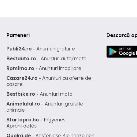
Parteneri
Descarcă ap
Publi24.ro
- Anunturi gratuite
Bestauto.ro
- Anunturi auto/moto
Romimo.ro
- Anunturi imobiliare
Cazare24.ro
- Anunturi cu oferte de
cazare
Bestbike.ro
- Anunturi moto
Animalutul.ro
- Anunturi gratuite
animale
Startapro.hu
- Ingyenes
Apróhirdetés
Quoka.de
- Kostenlose Kleinanzeigen