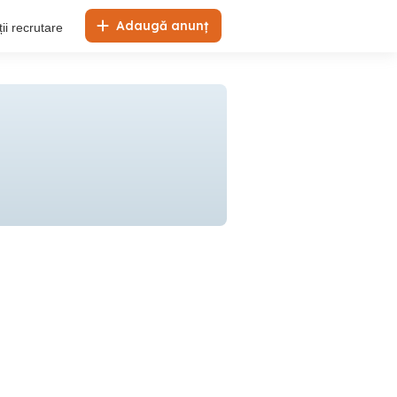
Adaugă anunț
ii recrutare