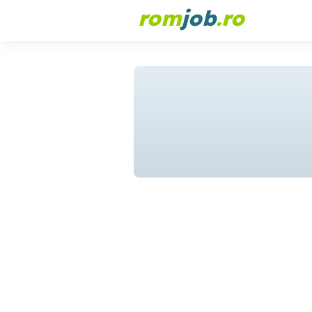
rom
job
.ro