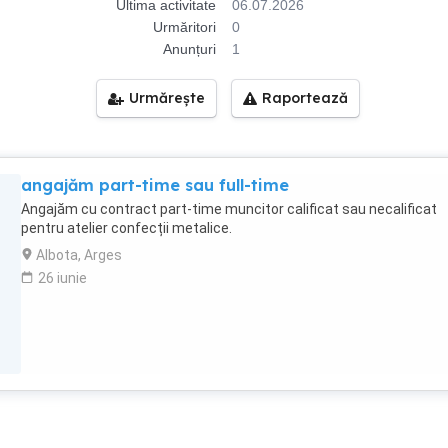
Ultima activitate
06.07.2026
Urmăritori
0
Anunțuri
1
Urmărește
Raportează
angajăm part-time sau full-time
Angajăm cu contract part-time muncitor calificat sau necalificat
pentru atelier confecții metalice.
Albota, Arges
26 iunie