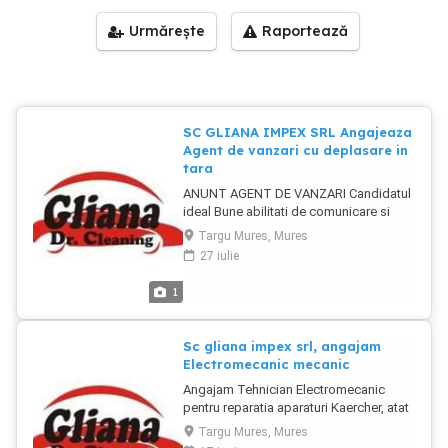
Urmărește
Raportează
SC GLIANA IMPEX SRL Angajeaza
Agent de vanzari cu deplasare in
tara
ANUNT AGENT DE VANZARI Candidatul
ideal Bune abilitati de comunicare si
adaptare. Disponibilitate pentru o
Targu Mures, Mures
activitate preponderent de teren.
27 iulie
Orientat spre atingerea rezultatelor
dorite. Studii medii. Permis conducere
1
Categoria B . Constituie avantaj
experienta in operare pe smartphone
,PC (excel, mail). Descrierea jobului
Sc gliana impex srl, angajam
DESCRIERE JOB: -agent de vanzari
Electromecanic mecanic
VANSELL (negociere, contactare clienti
Angajam Tehnician Electromecanic
noi, comenzi, facturare, livrare si
pentru reparatia aparaturi Kaercher, atat
incasare ) -ofertare facturare livrare
fix cat si cu deplasare la client
incasare la clienti conform rutelor
Targu Mures, Mures
Candidatul Ideal Studii medii finalizate
planificate, cu deplasare in tara.