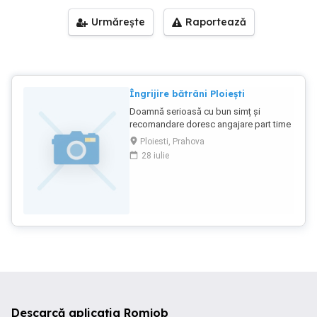
Urmărește
Raportează
Îngrijire bătrâni Ploiești
Doamnă serioasă cu bun simț și
recomandare doresc angajare part time
in zona centru sau Sala Sporturilor in
Ploiesti, Prahova
domeniul îngrijirii bătrânilor rog
28 iulie
seriozitate și ofer seriozitate!
Mulțumesc!
Descarcă aplicația Romjob