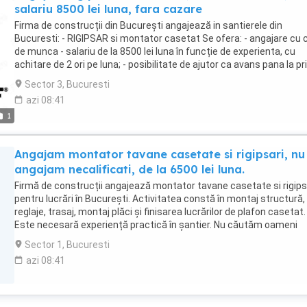
salariu 8500 lei luna, fara cazare
Firma de construcții din București angajează in santierele din
Bucuresti: - RIGIPSAR si montator casetat Se ofera: - angajare cu 
de munca - salariu de la 8500 lei luna în funcție de experienta, cu
achitare de 2 ori pe luna; - posibilitate de ajutor ca avans pana la pr
salariu sau intre salarii; - NU oferim cazare Program de lucru: - de 
Sector 3, Bucuresti
pana vineri 7:30 - 17:30 (inclusiv pauza de masa 1 ora) Oferim
azi 08:41
seriozitate și cerem seriozitate ! Pentru angajări contactați pe
1
inginerul Cătălin la 0784828635 între orele 8:00 - 18:00 de luni pana
vineri.
Angajam montator tavane casetate si rigipsari, nu
angajam necalificati, de la 6500 lei luna.
Firmă de construcții angajează montator tavane casetate si rigips
pentru lucrări în București. Activitatea constă în montaj structură,
reglaje, trasaj, montaj plăci și finisarea lucrărilor de plafon casetat.
Este necesară experiență practică în șantier. Nu căutăm oameni
ocazionali, ci persoane care vor un loc de muncă stabil. Oferim:
Sector 1, Bucuresti
angajare legală; salariu începând de la 7.000 lei lună; Programul est
azi 08:41
luni până vineri, Nu se asigură cazare. Contact: 0784 828 635 ing.
Cătălin. Se poate suna între 08:00 și 18:00, de luni până vineri.