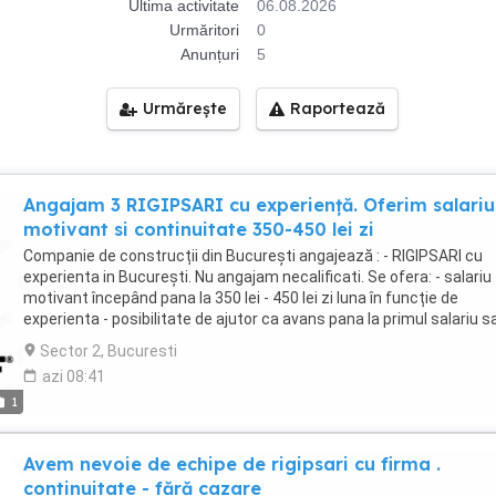
Ultima activitate
06.08.2026
Urmăritori
0
Anunțuri
5
Urmărește
Raportează
Angajam 3 RIGIPSARI cu experiență. Oferim salariu
motivant si continuitate 350-450 lei zi
Companie de construcții din București angajează : - RIGIPSARI cu
experienta in București. Nu angajam necalificati. Se ofera: - salariu
motivant începând pana la 350 lei - 450 lei zi luna în funcție de
experienta - posibilitate de ajutor ca avans pana la primul salariu s
intre salarii; - NU oferim cazare. Program de lucru: - de luni pana vi
Sector 2, Bucuresti
Oferim seriozitate și cerem seriozitate ! Vârsta recomandată - pâ
azi 08:41
45 de ani. Pentru angajări contactați pe șef șantier Catalin la între 
1
8:00 - 18:00 de luni pana vineri.
Avem nevoie de echipe de rigipsari cu firma .
continuitate - fără cazare