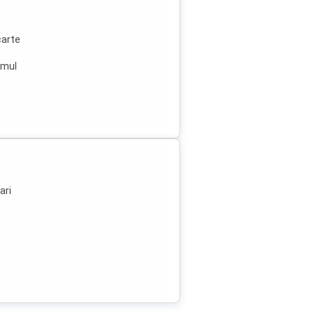
carte
imul
luni
ari
e de