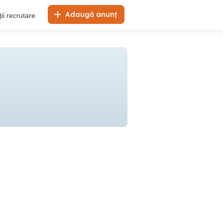
Adaugă anunț
ii recrutare