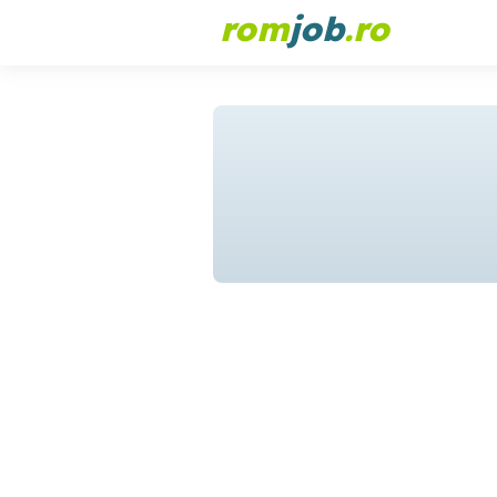
rom
job
.ro