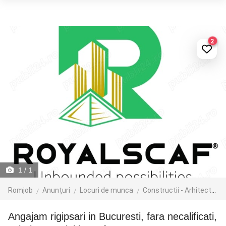
2
1
/ 1
Romjob
Anunțuri
Locuri de munca
Constructii - Arhitectura - Design
Angajam rigipsari in Bucuresti, fara necalificati,