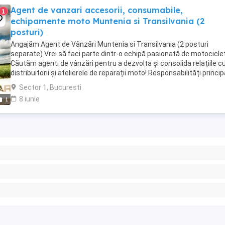
Agent de vanzari accesorii, consumabile,
1
echipamente moto Muntenia si Transilvania (2
posturi)
Angajăm Agent de Vânzări Muntenia si Transilvania (2 posturi
separate) Vrei să faci parte dintr-o echipă pasionată de motocicle
Căutăm agenti de vânzări pentru a dezvolta și consolida relațiile c
distribuitorii și atelierele de reparații moto! Responsabilități princip
Promovarea și vânzarea ...
Sector 1, Bucuresti
8 iunie
1