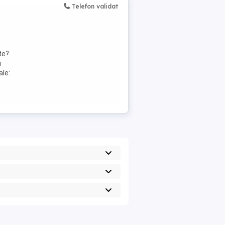
Telefon validat
te?
u
ale: