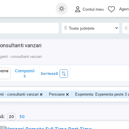
ane
Companii
Sortează
Agenț
Contul meu
5
onsultanti vanzari
genti - consultanti vanzari
oane
Companii
Sortează
5
ti - consultanti vanzari
Persoane
Experienta: Experienta peste 3 
nă:
20
50