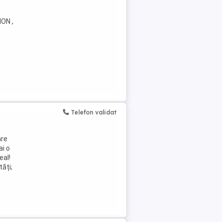
ON ,
Telefon validat
are
ai o
eal!
tăți;