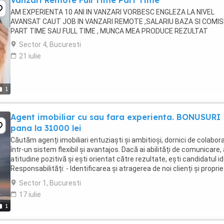
Vanzari Remote Full Time Part Time
AM EXPERIENTA 10 ANI IN VANZARI VORBESC ENGLEZA LA NIVEL
AVANSAT CAUT JOB IN VANZARI REMOTE ,SALARIU BAZA SI COMISI
PART TIME SAU FULL TIME , MUNCA MEA PRODUCE REZULTAT
Sector 4, Bucuresti
21 iulie
1
Agent imobiliar cu sau fara experienta. BONUSURI
pana la 31000 lei
Căutăm agenți imobiliari entuziaști și ambitioși, dornici de colabor
într-un sistem flexibil și avantajos. Dacă ai abilități de comunicare, 
atitudine pozitivă și ești orientat către rezultate, ești candidatul id
Responsabilități: - Identificarea și atragerea de noi clienți și proprie
- ...
Sector 1, Bucuresti
17 iulie
1