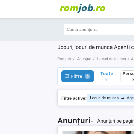
rom
job
.ro
Toate
Perso
Filtre
3
8
3
Joburi, locuri de munca Agenti c
Romjob
Anunțuri
Locuri de munca
A
Toate
Pers
Filtre
3
8
3
→
Filtre active:
Locuri de munca
Agen
Anunțuri
–
Anunțuri pe pagi