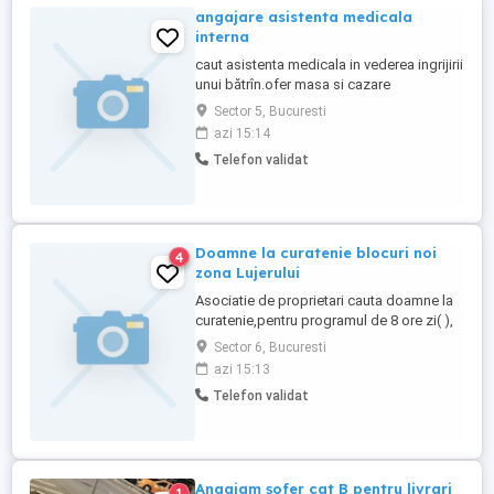
angajare asistenta medicala
interna
caut asistenta medicala in vederea ingrijirii
unui bătrîn.ofer masa si cazare
Sector 5, Bucuresti
azi 15:14
Telefon validat
Doamne la curatenie blocuri noi
4
zona Lujerului
Asociatie de proprietari cauta doamne la
curatenie,pentru programul de 8 ore zi( ),
în zona de blocuri noi rezidentiale,langa
Sector 6, Bucuresti
Carrefour Lujerului. Ce îți oferim? Un
azi 15:13
mediu de lucru dinamic, prietenos, un
Telefon validat
salariu incepand cu 3000 ron, transport
decontat si contract de munca.
Angajam șofer cat B pentru livrari
1