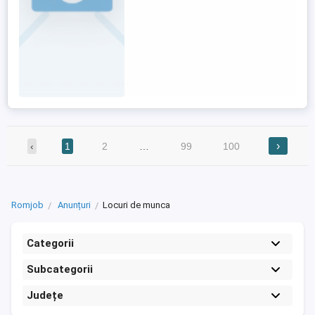
›
‹
1
2
…
99
100
Romjob
Anunțuri
Locuri de munca
Categorii
Subcategorii
Județe