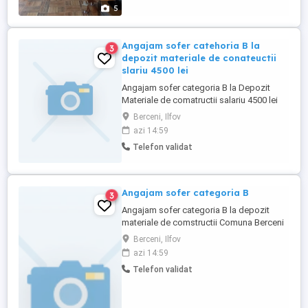
cunoașteți și să descoperiți un loc
5
dedicat grijii și demnități celor ...
Angajam sofer catehoria B la
3
depozit materiale de conateuctii
slariu 4500 lei
Angajam sofer categoria B la Depozit
Materiale de comatructii salariu 4500 lei
Comuna Berceni judetul Ilfov
Berceni, Ilfov
azi 14:59
Telefon validat
Angajam sofer categoria B
3
Angajam sofer categoria B la depozit
materiale de comstructii Comuna Berceni
Ilfov
Berceni, Ilfov
azi 14:59
Telefon validat