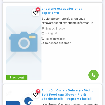
angajare excavatorist cu
6
experienta
Societate comerciala angajeaza
excavatorist cu experienta Informatii la
0730017005 orele 8-16 CV:
Brasov, Brasov
5 august
Telefon validat
Repostat automat
Promovat
Angajăm Curieri Delivery - Wolt,
7
Bolt Food sau Glovo - Plată
Săptămânală | Program Flexibil
- Colaborează cu cea mai mare companie