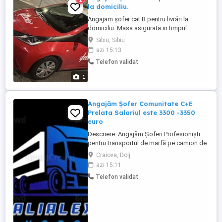
la domiciliu.
Angajam șofer cat B pentru livrări la
domiciliu. Masa asigurata in timpul
programului. Transport gratuit la
Sibiu, Sibiu
terminarea programului. Salarii începând
azi 15:13
de la 3000 lei net. Pentru detalii și
Telefon validat
programări la interviu, sunați la numărul
afișat , de luni până vineri între orele 11:00-
1
16:00.
Angajăm Șofer Comunitate C+E
Prelata Salariul este 3300 -3350
euro
Descriere: Angajăm Șoferi Profesioniști
pentru transportul de marfă pe camion de
40T Căutăm Șoferii pentru curse pe
Craiova, Dolj
comunitate ( Germania Olanda, Belgia,
azi 15:11
Franța , Anglia ,Italia , Spania, .... etc)
Telefon validat
Responsabilități: Efectuează servicii de
transport marfă pe rute internaționale
Respectă programarea ...