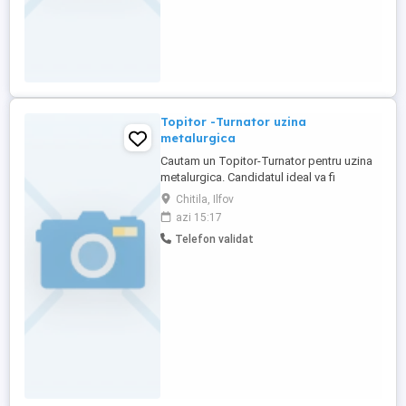
Topitor -Turnator uzina
metalurgica
Cautam un Topitor-Turnator pentru uzina
metalurgica. Candidatul ideal va fi
responsabil de topirea metalelor si
Chitila, Ilfov
turnarea acestora in forme, respectand
azi 15:17
specificatiile tehnice si standardele de
Telefon validat
calitate. Responsabilitati: * Pregatirea
cuptoarelor si a echipamentelor pentru
topire. * Topirea metalelor ...