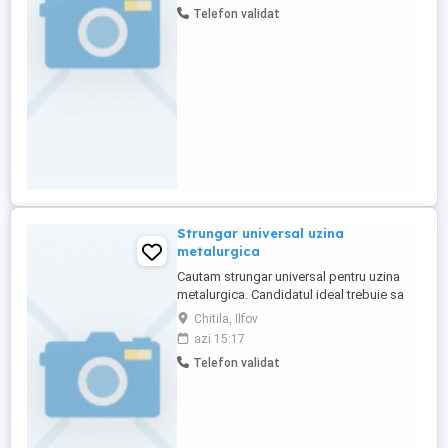
Telefon validat
unui mediu curat și igienic, oferirea unui
serviciu de calitate și rapid clienților,
gestionarea stocurilor ...
Strungar universal uzina
metalurgica
Cautam strungar universal pentru uzina
metalurgica. Candidatul ideal trebuie sa
aiba experienta relevanta in operarea
Chitila, Ilfov
strungurilor universale, inclusiv in
azi 15:17
prelucrarea pieselor metalice conform
Telefon validat
desenelor tehnice. Responsabilitatile
includ: setarea si operarea strungurilor,
realizarea pieselor cu precizie, ...