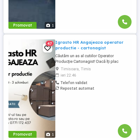
Promovat
1
Igrasto HR Angajeaza operator
47
productie - cartonagist
Căutăm un as al cutiilor Operator
Producție Cartonagist! Dacă îți plac
lucrurile bine făcute, ai ochi de vultur
Timisoara, Timis
pentru detalii și îți place să vezi cum dintr-
ieri 22:46
o bucată de carton iese ceva util și fain
Telefon validat
atunci locul tău e la noi în echipă! Nu-ți
Repostat automat
cerem să fii împăratul cartonului , dar dacă
ai ...
Promovat
1