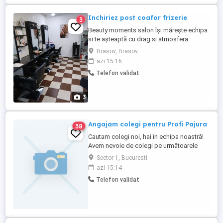
Inchiriez post coafor frizerie
3
Beauty moments salon își mărește echipa
si te așteaptă cu drag si atmosfera
prietenoasa . Salon cu vechime si vad
Brasov, Brasov
aflat in zona spitalul județean,liceul
azi 15:16
Antipa. Postul de coafor frizerie se
Telefon validat
inchiriaza. Ptr mai multe detalii la nr telefon
sau wattup
3
Angajam colegi pentru Profi Pajura
38
Cautam colegi noi, hai în echipa noastră!
Avem nevoie de colegi pe următoarele
pozitii: -Șef tură -Casier -Lucrător Coffee
Sector 1, Bucuresti
Corner - Lucrător Comercial Cu ce te
azi 15:14
recompensam noi: -Salariu fix + bonuri de
Telefon validat
masa -Bonusuri în funcție de vânzare -Ore
suplimentare platite Nu este necesara
experienta, oferim ...