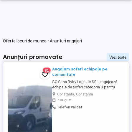
Oferte locuri de munca • Anunturi angajari
Anunțuri promovate
Vezi toate
Angajam soferi echipaje pe
81
comunitate
SC Sima Byby Logistic SRL angajează
echipaje de șoferi categoria B pentru
transport internațional (comunitate)!
Constanta, Constanta
Căutăm echipaje formate din 2 șoferi,
7 august
posesori ai permisului categoria B, pentru
Telefon validat
transport internațional de marfă. Oferim:
Salariu între 1.800 și 2.200 Program: 2 luni
plecați 2 săptămâni ...