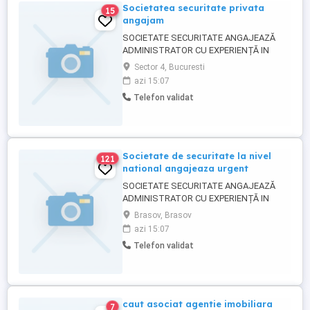
Societatea securitate privata
15
angajam
SOCIETATE SECURITATE ANGAJEAZĂ
ADMINISTRATOR CU EXPERIENȚĂ IN
SERVICII DE SECURITATE PRIVATĂ
Sector 4, Bucuresti
PENTRU SOCIETATE DE SECURITATE .
azi 15:07
SOCIETATEA ESTE NOUĂ FARA DATORII
Telefon validat
LA STAT SE POATE VERIFICA LA ANAF.
NUMELE SOCIETATII ...
Societate de securitate la nivel
121
national angajeaza urgent
SOCIETATE SECURITATE ANGAJEAZĂ
ADMINISTRATOR CU EXPERIENȚĂ IN
SERVICII DE SECURITATE PRIVATĂ
Brasov, Brasov
PENTRU SOCIETATE DE SECURITATE .
azi 15:07
SOCIETATEA ESTE NOUĂ FARA DATORII
Telefon validat
LA STAT SE POATE VERIFICA LA ANAF.
NUMELE SOCIETATII ...
caut asociat agentie imobiliara
7