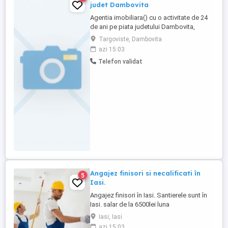
judet Dambovita
Agentia imobiliara() cu o activitate de 24
de ani pe piata judetului Dambovita,
cedeaza 49% din actiuni unei persoane
Targoviste, Dambovita
serioase, cu sau fara experienta in
azi 15:03
imobiliare. Colaborarea se va realiza prin
Telefon validat
Registrul Comertului, nu inainte de a avea
o discutie serioasa si constructiva. Inainte
de a ma contacta, ...
Angajez finisori si necalificati în
5
Iasi.
Angajez finisori în Iasi. Santierele sunt în
Iasi. salar de la 6500lei luna
Iasi, Iasi
azi 15:03