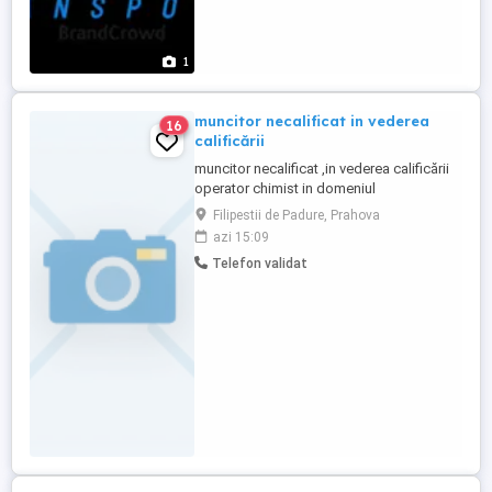
1
muncitor necalificat in vederea
16
calificării
muncitor necalificat ,in vederea calificării
operator chimist in domeniul
petrochimie,conditii motivante ,incepand
Filipestii de Padure, Prahova
de la 3500 RON net de baza-mediu 4500
azi 15:09
RON ,ore suplimentare plătite ,evoluție
Telefon validat
pozitivă profesională asigură mărirea
salariului de baza la 6000 ron
net,disponibilitate deplasare cu mijloace
...