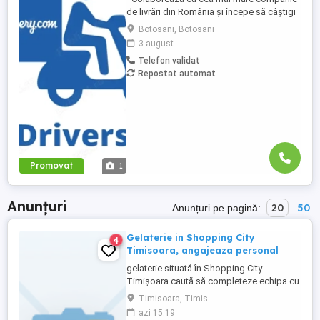
de livrări din România și începe să câștigi
rapid! - Cerințe: Minim 18 ani Mijloc de
Botosani, Botosani
transport propriu (mașină, scuter,
3 august
motocicletă sau bicicletă) Telefon mobil
Telefon validat
cu acces la internet - Ce oferim: Plată
Repostat automat
săptămânală, fără întârzieri Bonusuri
atractive ...
Promovat
1
Anunțuri
20
50
Anunțuri pe pagină:
Gelaterie in Shopping City
4
Timisoara, angajeaza personal
gelaterie situată în Shopping City
Timișoara caută să completeze echipa cu
noi membrii. Responsabilități principale
Timisoara, Timis
includ vanzarea înghețatei și a altor
azi 15:19
produse specifice gelateriei, asigurarea