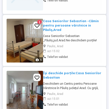
Telefon validat
Casa Seniorilor Sebastian -Cămin
1
pentru persoane vârstnice in
Păuliș,Arad
Casa Seniorilor Sebastian
_Păuliș,jud.Arad.Ne deschidem porțile!
Casa Seniorilor Sebastian oferă îngrijire și
Paulis, Arad
asistență pentru persoane vârstnice într-
azi 15:02
un mediu sigur ,curat și liniștit,unde
Telefon validat
respectul și grija sunt pe primul loc.
5
Oferim: Îngrijire și supraveghere
permanentă.Mese zilnice.Asistență în
activitățile ...
Își deschide porțile:Casa Seniorilor
Sebastian
Deschidem un Centru pentru Persoane
Vârstnice în Păuliș județul Arad. Cu grijă,
respect și profesionalism, oferim un loc
Paulis, Arad
sigur și primitor pentru persoanele
azi 15:01
vârstnice care au nevoie de îngrijire și
Telefon validat
sprijin.Vă așteptăm cu drag să ne