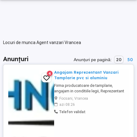
Locuri de munca Agent vanzari Vrancea
Anunțuri
20
50
Anunțuri pe pagină:
Angajam Reprezentant Vanzari
4
Tamplarie pvc si aluminiu
Firma producatoare de tamplarie,
angajam in conditiile legii, Reprezentant
vanzari tehnic tamplarie pvc si aluminiu ,
Focsani, Vrancea
pentru judetele Vrancea, Buzau. Conditii
azi 08:26
de indeplinit, - experienta in domeniu
Telefon validat
tamplariei de pvc si aluminiu, materiale de
constructii de minim 1 an, - permis
categoria B, ...