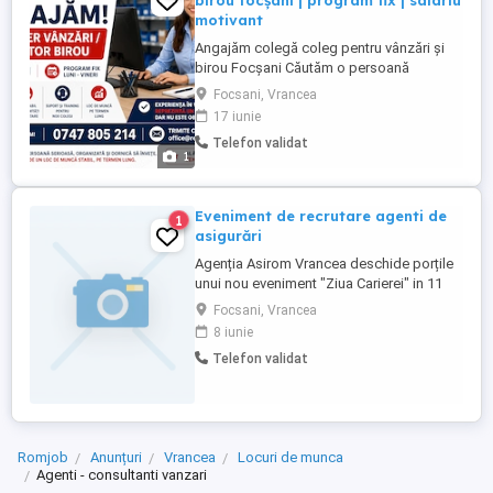
birou focșani | program fix | salariu
motivant
Angajăm colegă coleg pentru vânzări și
birou Focșani Căutăm o persoană
serioasă, organizată și dornică să învețe,
Focsani, Vrancea
interesată de un loc de muncă stabil pe
17 iunie
termen lung. Experiența în vânzări
Telefon validat
reprezintă un avantaj, dar nu este
1
obligatorie. Oferim training și suport la
început. Salariu 3500 5000 lei, ...
Eveniment de recrutare agenti de
1
asigurări
Agenția Asirom Vrancea deschide porțile
unui nou eveniment "Ziua Carierei" in 11
iunie ,între orele 16-17.30 , in str.Republicii
Focsani, Vrancea
,nr.7(la sediul nostru). Vino din simpla
8 iunie
curiozitate sau chiar din interes pentru a
Telefon validat
afla oportunitățile de cariera pe care le
oferim. Prinde momentul și contactează-
mă pentru ...
Romjob
Anunțuri
Vrancea
Locuri de munca
Agenti - consultanti vanzari