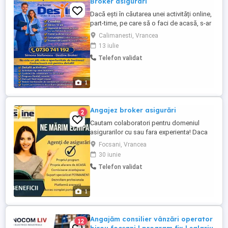
Broker asigurari
Dacă ești în căutarea unei activități online,
part-time, pe care să o faci de acasă, s-ar
putea să te intereseze. Colaborez cu
Calimanesti, Vrancea
Destine Holding și extindem echipa.
13 iulie
Oferim training, suport și un program
Telefon validat
flexibil. Nu este pentru îmbogățire rapidă ,
ci pentru cei care vor ceva stabil, pe
termen mediu-lung. Detalii ...
1
Angajez broker asigurări
2
Cautam colaboratori pentru domeniul
asigurarilor cu sau fara experienta! Daca
sunteti persoane serioase, ambitioase,
Focsani, Vrancea
rabdatoare si doriti sa desfasurati o
30 iunie
activitate pe care sa o puteti desfasura
Telefon validat
part-time, pe langa oricare alt loc de
munca pe care il aveti, atunci sunteti
persoana pe care o cautam. Trebuie ...
1
Angajăm consilier vânzări operator
12