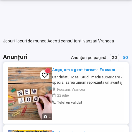
Joburi, locuri de munca Agenti consultanti vanzari Vrancea
Anunțuri
20
50
Anunțuri pe pagină:
Angajam agent turism- Focsani
1
Candidatul Ideal Studii medii superioare -
specializarea turism reprezinta un avantaj
Limba engleza nivel avansat Cunostinte
Focsani, Vrancea
generale de turism, destinatii produse
22 iulie
Atitudine proactiva, deschisa, empatica,
Telefon validat
dornica de dezvoltare personala Abilitati
de vanzare in vederea atragerii de noi
clienti Abilitati ...
1