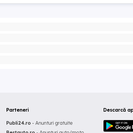
Parteneri
Descarcă ap
Publi24.ro
- Anunturi gratuite
Bestauto.ro
- Anunturi auto/moto