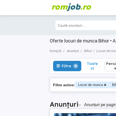
rom
job
.ro
Toate
Perso
Filtre
4
15
4
Oferte locuri de munca Bihor • A
Romjob
Anunțuri
Bihor
Locuri de m
Toate
Pers
Filtre
4
15
Filtre active:
Locuri de munca
Bi
Anunțuri
–
Anunțuri pe pagi