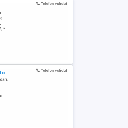
Telefon validat
u
ie
,
; *
Telefon validat
nta
dari,
e
i