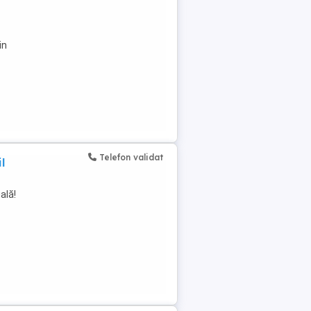
in
Telefon validat
l
ală!