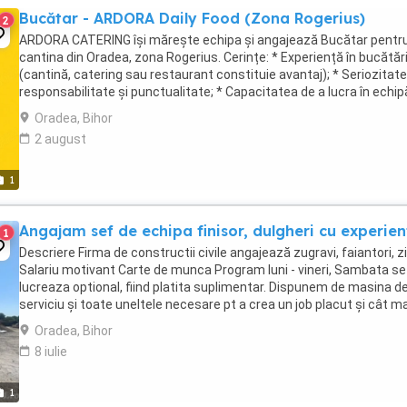
Bucătar - ARDORA Daily Food (Zona Rogerius)
2
ARDORA CATERING își mărește echipa și angajează Bucătar pentr
cantina din Oradea, zona Rogerius. Cerințe: * Experiență în bucătăr
(cantină, catering sau restaurant constituie avantaj); * Seriozitate
responsabilitate și punctualitate; * Capacitatea de a lucra în echipă
Respectarea normelor de ...
Oradea, Bihor
2 august
1
Angajam sef de echipa finisor, dulgheri cu experie
1
Descriere Firma de constructii civile angajează zugravi, faiantori, zi
Salariu motivant Carte de munca Program luni - vineri, Sambata se
lucreaza optional, fiind platita suplimentar. Dispunem de masina d
serviciu și toate uneltele necesare pt a crea un job placut și cât ma
ușor posibil . Permis ...
Oradea, Bihor
8 iulie
1