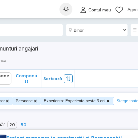
ane
Companii
Sortează
Agenț
Contul meu
11
nunturi angajari
unca
oane
Companii
Sortează
4
11
hor
Persoane
Experienta: Experienta peste 3 ani
Șterge toate 
nă:
20
50