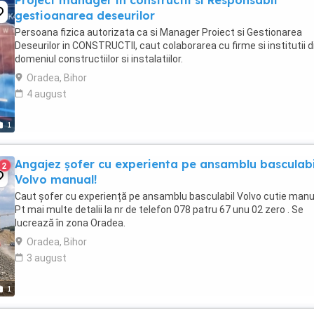
Project manager in constructii si Responsabil
gestioanarea deseurilor
Persoana fizica autorizata ca si Manager Proiect si Gestionarea
Deseurilor in CONSTRUCTII, caut colaborarea cu firme si institutii d
domeniul constructiilor si instalatiilor.
Oradea, Bihor
4 august
1
Angajez șofer cu experienta pe ansamblu basculabi
2
Volvo manual!
Caut șofer cu experiență pe ansamblu basculabil Volvo cutie manu
Pt mai multe detalii la nr de telefon 078 patru 67 unu 02 zero . Se
lucrează în zona Oradea.
Oradea, Bihor
3 august
1